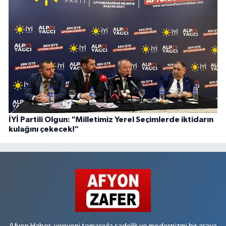
İYİ Partili Olgun: "Milletimiz Yerel Seçimlerde iktidarın
kulağını çekecek!"
Afyon Haber, yepyeni temasıyla sadelik ve modernizmi bir araya