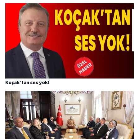
Koçak’tan ses yok!