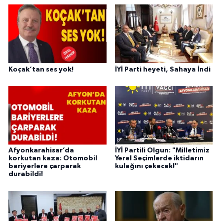
Koçak’tan ses yok!
İYİ Parti heyeti, Sahaya İndi
Afyonkarahisar’da
İYİ Partili Olgun: "Milletimiz
korkutan kaza: Otomobil
Yerel Seçimlerde iktidarın
bariyerlere çarparak
kulağını çekecek!"
durabildi!