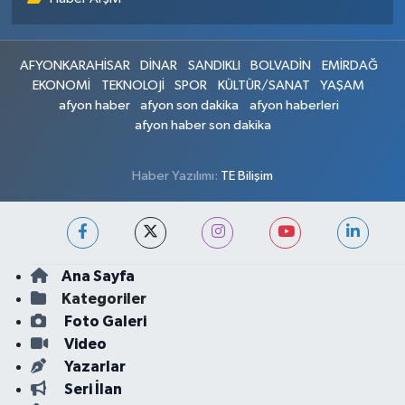
AFYONKARAHİSAR
DİNAR
SANDIKLI
BOLVADİN
EMİRDAĞ
EKONOMİ
TEKNOLOJİ
SPOR
KÜLTÜR/SANAT
YAŞAM
afyon haber
afyon son dakika
afyon haberleri
afyon haber son dakika
Haber Yazılımı:
TE Bilişim
Ana Sayfa
Kategoriler
Foto Galeri
Video
Yazarlar
Seri İlan