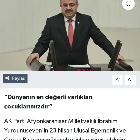
Paylaş
-
+
A
A
“Dünyanın en değerli varlıkları
çocuklarımızdır”
AK Parti Afyonkarahisar Milletvekili İbrahim
Yurdunuseven’in 23 Nisan Ulusal Egemenlik ve
Çocuk Bayramı münasebetiyle yapmış olduğu