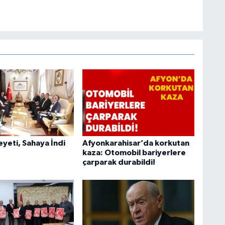
heyeti, Sahaya İndi
Afyonkarahisar’da korkutan
kaza: Otomobil bariyerlere
çarparak durabildi!