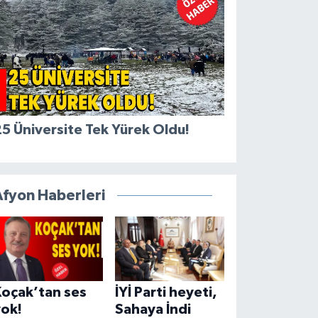
5 Üniversite Tek Yürek Oldu!
Afyon Haberleri
Koçak’tan ses
İYİ Parti heyeti,
yok!
Sahaya İndi