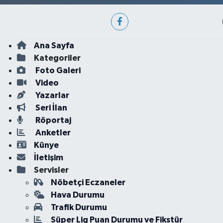
Ana Sayfa
Kategoriler
Foto Galeri
Video
Yazarlar
Seri İlan
Röportaj
Anketler
Künye
İletişim
Servisler
Nöbetçi Eczaneler
Hava Durumu
Trafik Durumu
Süper Lig Puan Durumu ve Fikstür