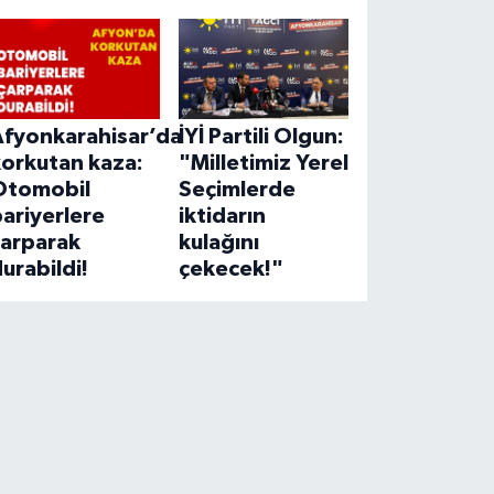
Afyonkarahisar’da
İYİ Partili Olgun:
korkutan kaza:
"Milletimiz Yerel
Otomobil
Seçimlerde
ariyerlere
iktidarın
çarparak
kulağını
urabildi!
çekecek!"