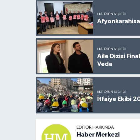
EDITÖRÜN SEÇTIĞI
Afyonkarahisar
EDITÖRÜN SEÇTIĞI
Aile Dizisi Fin
Veda
EDITÖRÜN SEÇTIĞI
İtfaiye Ekibi 
EDITÖR HAKKINDA
Haber Merkezi