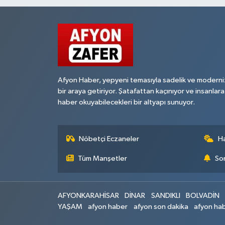
Afyon Haber, yepyeni temasıyla sadelik ve moderni
bir araya getiriyor. Şatafattan kaçınıyor ve insanlara
haber okuyabilecekleri bir altyapı sunuyor.
Nöbetçi Eczaneler
H
Tüm Manşetler
Son
AFYONKARAHİSAR
DİNAR
SANDIKLI
BOLVADİN
YAŞAM
afyon haber
afyon son dakika
afyon hab