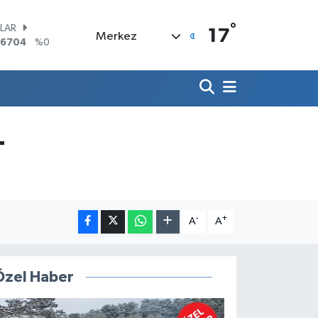
°
LAR
17
Merkez
,6704
%0
RO
,0406
%-0.08
ERLİN
,2143
%0
AM ALTIN
10.40
%0.45
ST100
T
.799
%70
TCOIN
.225,61
%-0.63
-
+
A
A
Özel Haber