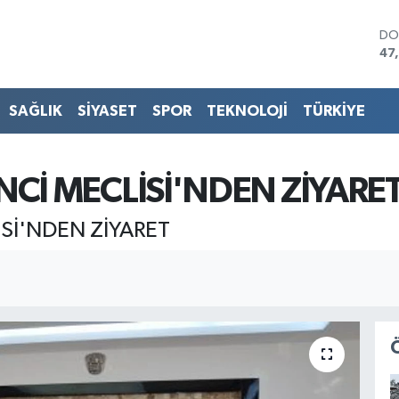
DO
47
EU
55
ST
SAĞLIK
SİYASET
SPOR
TEKNOLOJİ
TÜRKİYE
64
GR
65
Bİ
NCİ MECLİSİ'NDEN ZİYARE
13
BI
Sİ'NDEN ZİYARET
64