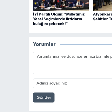
İYİ Partili Olgun: "Milletimiz
Afyonkara
Yerel Seçimlerde iktidarın
Şehitler T
kulağını çekecek!"
Yorumlar
Gönder