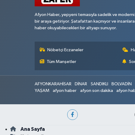
Afyon Haber, yepyeni temasıyla sadelik ve moderni
bir araya getiriyor. Şatafattan kaçınıyor ve insanlara
haber okuyabilecekleri bir altyapı sunuyor.
Nöbetçi Eczaneler
H
Tüm Manşetler
Son
AFYONKARAHİSAR
DİNAR
SANDIKLI
BOLVADİN
YAŞAM
afyon haber
afyon son dakika
afyon hab
Ana Sayfa