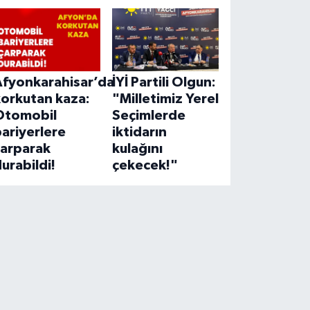
Afyonkarahisar’da
İYİ Partili Olgun:
korkutan kaza:
"Milletimiz Yerel
Otomobil
Seçimlerde
ariyerlere
iktidarın
çarparak
kulağını
urabildi!
çekecek!"