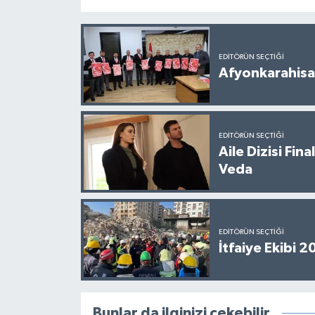
EDITÖRÜN SEÇTIĞI
Afyonkarahisar
EDITÖRÜN SEÇTIĞI
Aile Dizisi Fin
Veda
EDITÖRÜN SEÇTIĞI
İtfaiye Ekibi 
Bunlar da ilginizi çekebilir