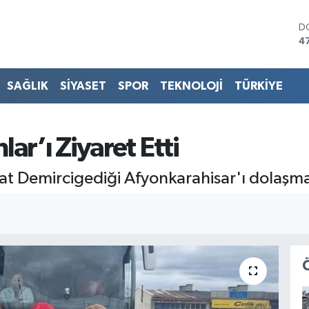
D
4
E
5
S
SAĞLIK
SİYASET
SPOR
TEKNOLOJİ
TÜRKİYE
6
G
6
B
ar’ı Ziyaret Etti
1
B
bahat Demircigediği Afyonkarahisar'ı dolaş
6