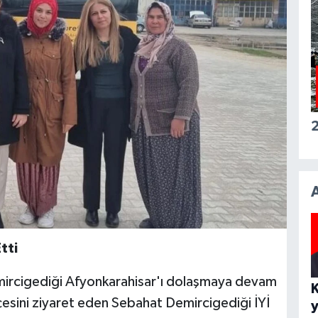
2
tti
Demircigediği Afyonkarahisar'ı dolaşmaya devam
çesini ziyaret eden Sebahat Demircigediği İYİ