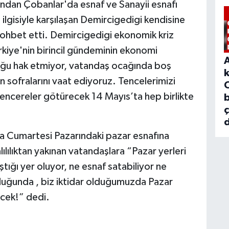
rdından Çobanlar'da esnaf ve Sanayii esnafı
ilgisiyle karşılaşan Demircigedigi kendisine
sohbet etti. Demircigedigi ekonomik kriz
kiye'nin birincil gündeminin ekonomi
luğu hak etmiyor, vatandaş ocağında boş
n sofralarını vaat ediyoruz. Tencelerimizi
 tencereler götürecek 14 Mayıs’ta hep birlikte
b
d
ta Cumartesi Pazarındaki pazar esnafına
lılıktan yakınan vatandaşlara “Pazar yerleri
ştığı yer oluyor, ne esnaf satabiliyor ne
 olduğunda , biz iktidar olduğumuzda Pazar
ecek!” dedi.