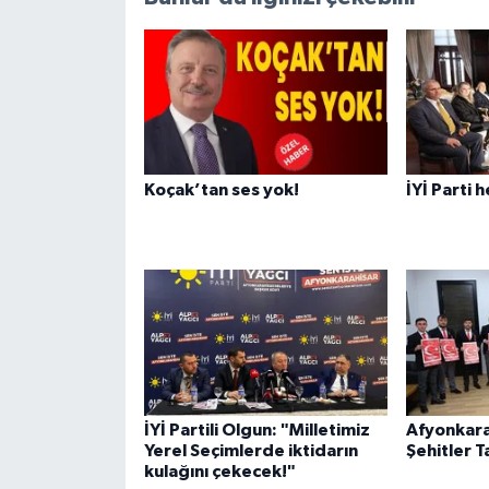
Koçak’tan ses yok!
İYİ Parti 
İYİ Partili Olgun: "Milletimiz
Afyonkara
Yerel Seçimlerde iktidarın
Şehitler T
kulağını çekecek!"