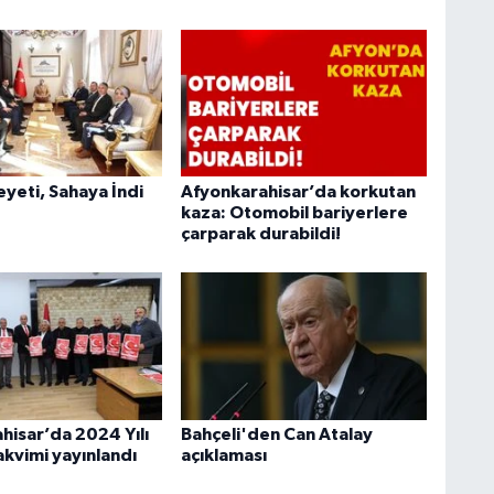
heyeti, Sahaya İndi
Afyonkarahisar’da korkutan
kaza: Otomobil bariyerlere
çarparak durabildi!
hisar’da 2024 Yılı
Bahçeli'den Can Atalay
akvimi yayınlandı
açıklaması