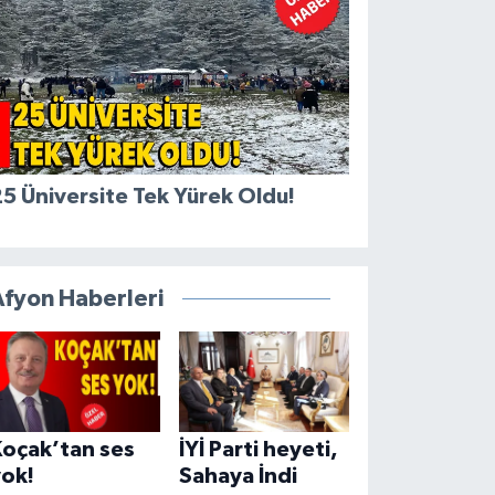
5 Üniversite Tek Yürek Oldu!
Afyon Haberleri
Koçak’tan ses
İYİ Parti heyeti,
yok!
Sahaya İndi