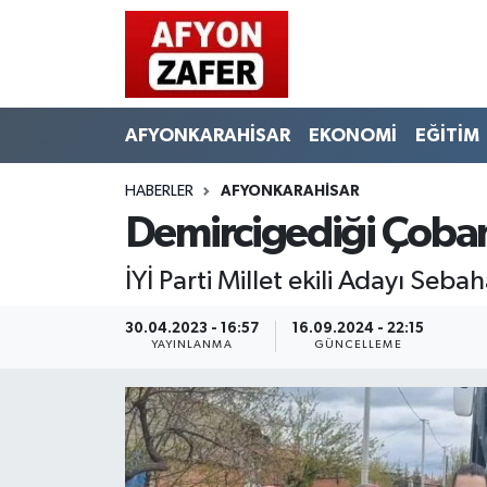
AFYONKARAHİSAR
EKONOMİ
EĞİTİM
HABERLER
AFYONKARAHİSAR
Demircigediği Çobanl
İYİ Parti Millet ekili Adayı Se
30.04.2023 - 16:57
16.09.2024 - 22:15
YAYINLANMA
GÜNCELLEME