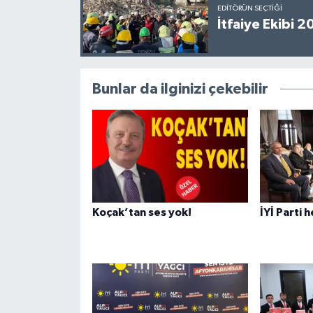
EDITÖRÜN SEÇTIĞI
İtfaiye Ekibi 
Bunlar da ilginizi çekebilir
Koçak’tan ses yok!
İYİ Parti 