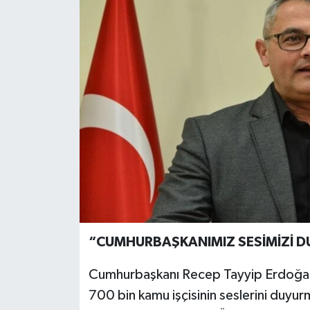
“CUMHURBAŞKANIMIZ SESİMİZİ D
Cumhurbaşkanı Recep Tayyip Erdoğan’
700 bin kamu işçisinin seslerini duyur