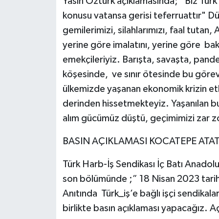
Yasin Öztürk açıklamasında; “Biz Türk 
konusu vatansa gerisi teferruattır" Düst
gemilerimizi, silahlarımızı, faal tutan,
yerine göre imalatını, yerine göre ba
emekçileriyiz. Barışta, savaşta, pand
köşesinde, ve sınır ötesinde bu görev
ülkemizde yaşanan ekonomik krizin etki
derinden hissetmekteyiz. Yaşanılan bu
alım gücümüz düştü, geçimimizi zar zor
BASIN AÇIKLAMASI KOCATEPE ATA
Türk Harb-İş Sendikası İç Batı Anadolu
son bölümünde ;” 18 Nisan 2023 tari
Anıtında Türk_iş’e bağlı işçi sendikalar
birlikte basın açıklaması yapacağız. A