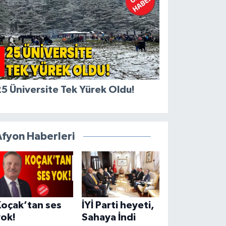
5 Üniversite Tek Yürek Oldu!
Afyon Haberleri
Koçak’tan ses
İYİ Parti heyeti,
yok!
Sahaya İndi