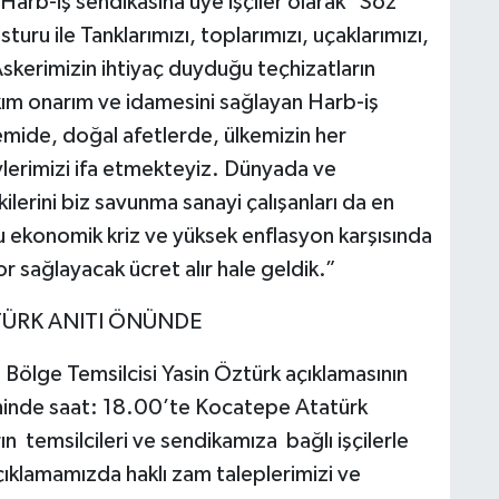
Harb-iş sendikasına üye işçiler olarak "Söz
uru ile Tanklarımızı, toplarımızı, uçaklarımızı,
 Askerimizin ihtiyaç duyduğu teçhizatların
kım onarım ve idamesini sağlayan Harb-iş
emide, doğal afetlerde, ülkemizin her
lerimizi ifa etmekteyiz. Dünyada ve
lerini biz savunma sanayi çalışanları da en
 ekonomik kriz ve yüksek enflasyon karşısında
 sağlayacak ücret alır hale geldik.”
TÜRK ANITI ÖNÜNDE
 Bölge Temsilcisi Yasin Öztürk açıklamasının
hinde saat: 18.00’te Kocatepe Atatürk
ın temsilcileri ve sendikamıza bağlı işçilerle
çıklamamızda haklı zam taleplerimizi ve