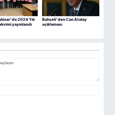
hisar’da 2024 Yılı
Bahçeli'den Can Atalay
akvimi yayınlandı
açıklaması