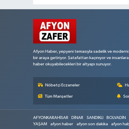
Afyon Haber, yepyeni temasıyla sadelik ve moderni
bir araya getiriyor. Şatafattan kaçınıyor ve insanlara
haber okuyabilecekleri bir altyapı sunuyor.
Nöbetçi Eczaneler
H
Tüm Manşetler
Son
AFYONKARAHİSAR
DİNAR
SANDIKLI
BOLVADİN
YAŞAM
afyon haber
afyon son dakika
afyon hab