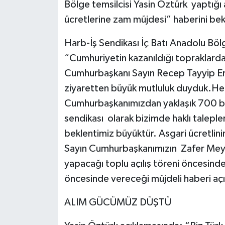
Bölge temsilcisi Yasin Öztürk yaptığ
ücretlerine zam müjdesi” haberini bek
Harb-İş Sendikası İç Batı Anadolu Böl
“Cumhuriyetin kazanıldığı topraklarda 
Cumhurbaşkanı Sayın Recep Tayyip Er
ziyaretten büyük mutluluk duyduk.Her 
Cumhurbaşkanımızdan yaklaşık 700 bin 
sendikası olarak bizimde haklı talepl
beklentimiz büyüktür. Asgari ücretlini
Sayın Cumhurbaşkanımızın Zafer Mey
yapacağı toplu açılış töreni öncesind
öncesinde vereceği müjdeli haberi aç
ALIM GÜCÜMÜZ DÜŞTÜ