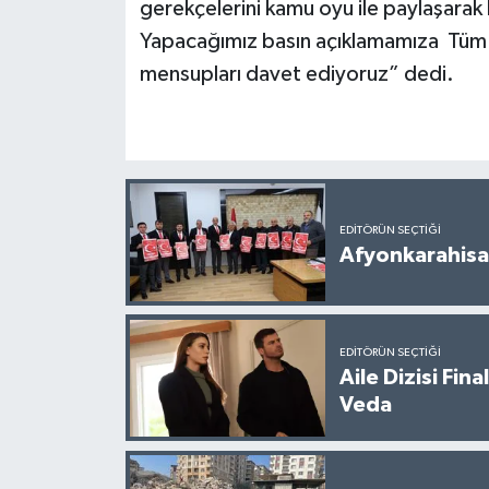
gerekçelerini kamu oyu ile paylaşarak
Yapacağımız basın açıklamamıza Tüm si
mensupları davet ediyoruz” dedi.
EDITÖRÜN SEÇTIĞI
Afyonkarahisar
EDITÖRÜN SEÇTIĞI
Aile Dizisi Fin
Veda