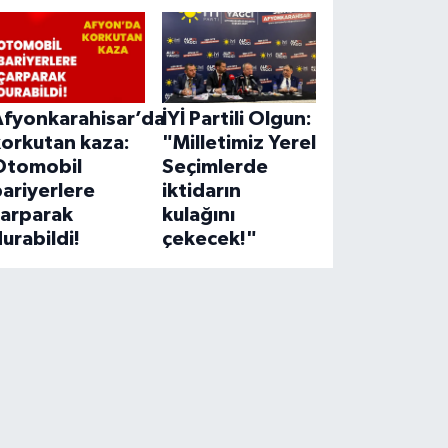
Afyonkarahisar’da
İYİ Partili Olgun:
korkutan kaza:
"Milletimiz Yerel
Otomobil
Seçimlerde
ariyerlere
iktidarın
çarparak
kulağını
urabildi!
çekecek!"