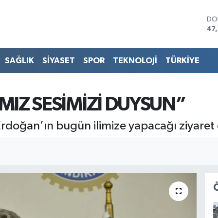
DO
47
EU
55
ST
SAĞLIK
SİYASET
SPOR
TEKNOLOJİ
TÜRKİYE
64,
GR
66
Bİ
IZ SESİMİZİ DUYSUN”
13.
BI
doğan’ın bugün ilimize yapacağı ziyaret
64