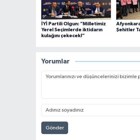
İYİ Partili Olgun: "Milletimiz
Afyonkara
Yerel Seçimlerde iktidarın
Şehitler T
kulağını çekecek!"
Yorumlar
Gönder