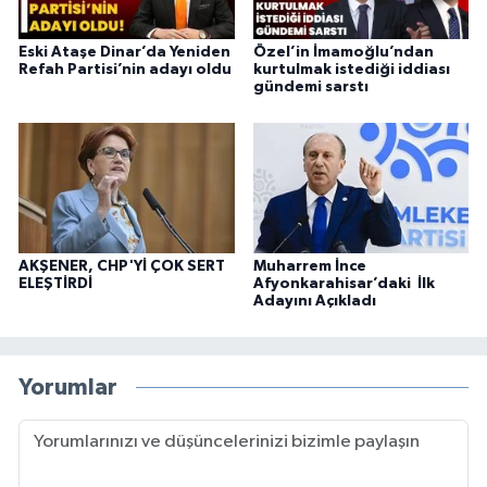
Eski Ataşe Dinar’da Yeniden
Özel’in İmamoğlu’ndan
Refah Partisi’nin adayı oldu
kurtulmak istediği iddiası
gündemi sarstı
AKŞENER, CHP'Yİ ÇOK SERT
Muharrem İnce
ELEŞTİRDİ
Afyonkarahisar’daki İlk
Adayını Açıkladı
Yorumlar