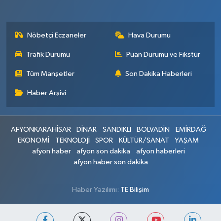
Nöbetçi Eczaneler
Hava Durumu
Trafik Durumu
Puan Durumu ve Fikstür
Tüm Manşetler
Son Dakika Haberleri
Haber Arşivi
AFYONKARAHİSAR
DİNAR
SANDIKLI
BOLVADİN
EMİRDAĞ
EKONOMİ
TEKNOLOJİ
SPOR
KÜLTÜR/SANAT
YAŞAM
afyon haber
afyon son dakika
afyon haberleri
afyon haber son dakika
Haber Yazılımı:
TE Bilişim