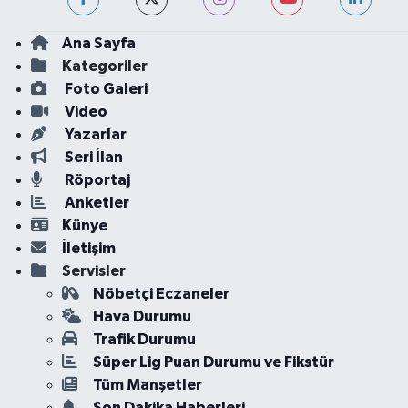
Ana Sayfa
Kategoriler
Foto Galeri
Video
Yazarlar
Seri İlan
Röportaj
Anketler
Künye
İletişim
Servisler
Nöbetçi Eczaneler
Hava Durumu
Trafik Durumu
Süper Lig Puan Durumu ve Fikstür
Tüm Manşetler
Son Dakika Haberleri