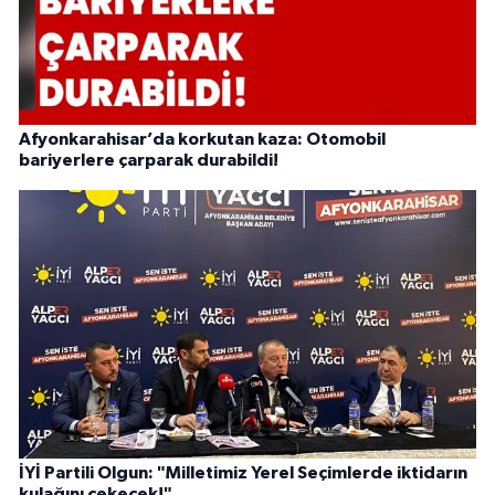
Afyonkarahisar’da korkutan kaza: Otomobil
bariyerlere çarparak durabildi!
İYİ Partili Olgun: "Milletimiz Yerel Seçimlerde iktidarın
kulağını çekecek!"