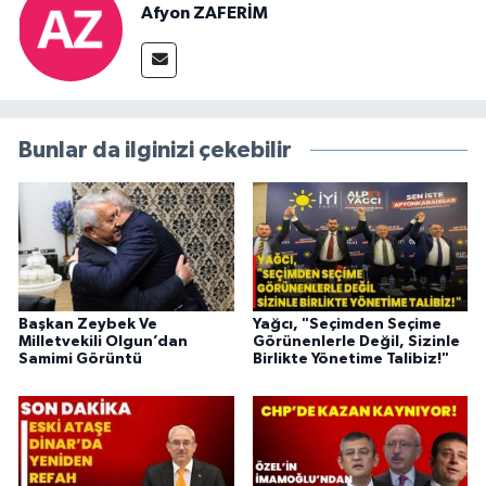
Afyon ZAFERİM
Bunlar da ilginizi çekebilir
Başkan Zeybek Ve
Yağcı, "Seçimden Seçime
Milletvekili Olgun’dan
Görünenlerle Değil, Sizinle
Samimi Görüntü
Birlikte Yönetime Talibiz!"