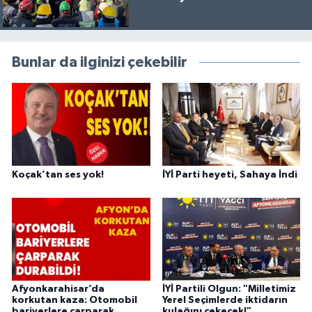
Bunlar da ilginizi çekebilir
Koçak’tan ses yok!
İYİ Parti heyeti, Sahaya İndi
Afyonkarahisar’da
İYİ Partili Olgun: "Milletimiz
korkutan kaza: Otomobil
Yerel Seçimlerde iktidarın
bariyerlere çarparak
kulağını çekecek!"