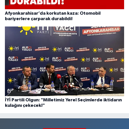
Afyonkarahisar’da korkutan kaza: Otomobil
bariyerlere çarparak durabildi!
İYİ Partili Olgun: "Milletimiz Yerel Seçimlerde iktidarın
kulağını çekecek!"