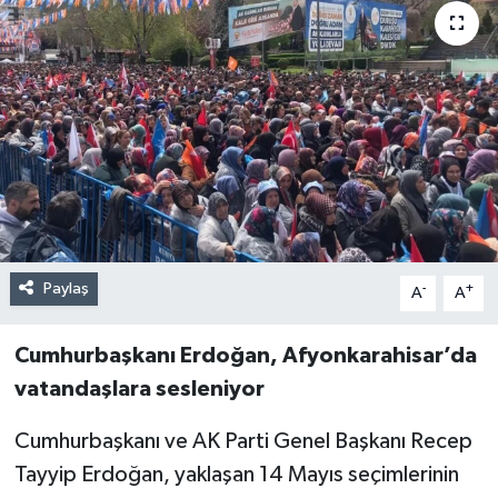
Paylaş
-
+
A
A
Cumhurbaşkanı Erdoğan, Afyonkarahisar’da
vatandaşlara sesleniyor
Cumhurbaşkanı ve AK Parti Genel Başkanı Recep
Tayyip Erdoğan, yaklaşan 14 Mayıs seçimlerinin