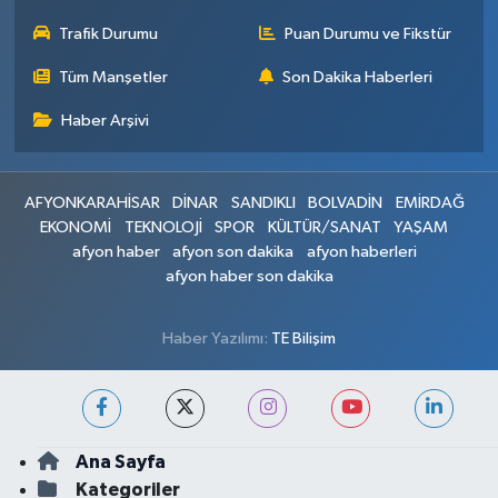
Trafik Durumu
Puan Durumu ve Fikstür
Tüm Manşetler
Son Dakika Haberleri
Haber Arşivi
AFYONKARAHİSAR
DİNAR
SANDIKLI
BOLVADİN
EMİRDAĞ
EKONOMİ
TEKNOLOJİ
SPOR
KÜLTÜR/SANAT
YAŞAM
afyon haber
afyon son dakika
afyon haberleri
afyon haber son dakika
Haber Yazılımı:
TE Bilişim
Ana Sayfa
Kategoriler