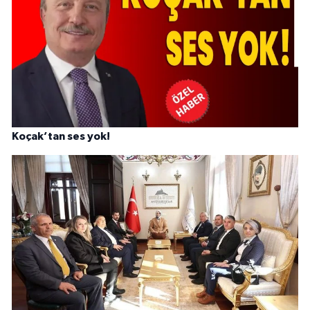
Koçak’tan ses yok!