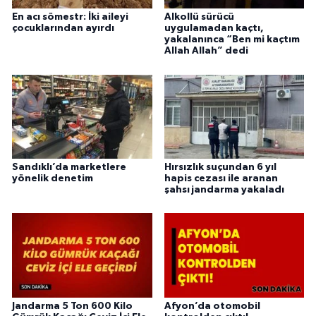
En acı sömestr: İki aileyi
Alkollü sürücü
çocuklarından ayırdı
uygulamadan kaçtı,
yakalanınca “Ben mi kaçtım
Allah Allah” dedi
Sandıklı’da marketlere
Hırsızlık suçundan 6 yıl
yönelik denetim
hapis cezası ile aranan
şahsı jandarma yakaladı
Jandarma 5 Ton 600 Kilo
Afyon’da otomobil