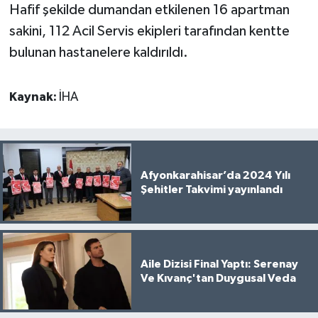
Hafif şekilde dumandan etkilenen 16 apartman
sakini, 112 Acil Servis ekipleri tarafından kentte
bulunan hastanelere kaldırıldı.
Kaynak:
İHA
Afyonkarahisar’da 2024 Yılı
Şehitler Takvimi yayınlandı
Aile Dizisi Final Yaptı: Serenay
Ve Kıvanç'tan Duygusal Veda