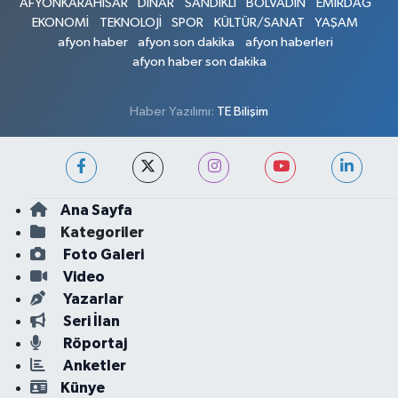
AFYONKARAHİSAR
DİNAR
SANDIKLI
BOLVADİN
EMİRDAĞ
EKONOMİ
TEKNOLOJİ
SPOR
KÜLTÜR/SANAT
YAŞAM
afyon haber
afyon son dakika
afyon haberleri
afyon haber son dakika
Haber Yazılımı:
TE Bilişim
Ana Sayfa
Kategoriler
Foto Galeri
Video
Yazarlar
Seri İlan
Röportaj
Anketler
Künye