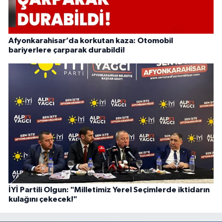
Afyonkarahisar’da korkutan kaza: Otomobil
bariyerlere çarparak durabildi!
İYİ Partili Olgun: "Milletimiz Yerel Seçimlerde iktidarın
kulağını çekecek!"