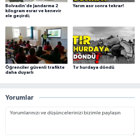
Bolvadin’de Jandarma 2
Yarım asır sonra tekrar!
kilogram esrar ve kenevir
ele geçirdi;
Öğrenciler güvenli trafikte
Tır hurdaya döndü
daha duyarlı
Yorumlar