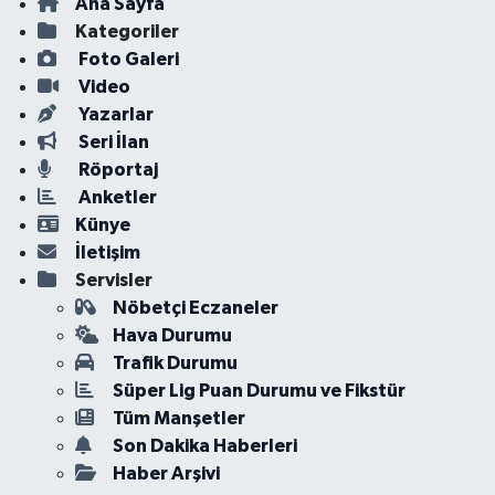
Ana Sayfa
Kategoriler
Foto Galeri
Video
Yazarlar
Seri İlan
Röportaj
Anketler
Künye
İletişim
Servisler
Nöbetçi Eczaneler
Hava Durumu
Trafik Durumu
Süper Lig Puan Durumu ve Fikstür
Tüm Manşetler
Son Dakika Haberleri
Haber Arşivi