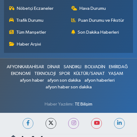
Nöbetçi Eczaneler
Hava Durumu
Trafik Durumu
Puan Durumu ve Fikstür
Tüm Manşetler
Son Dakika Haberleri
Haber Arşivi
AFYONKARAHİSAR
DİNAR
SANDIKLI
BOLVADİN
EMİRDAĞ
EKONOMİ
TEKNOLOJİ
SPOR
KÜLTÜR/SANAT
YAŞAM
afyon haber
afyon son dakika
afyon haberleri
afyon haber son dakika
Haber Yazılımı:
TE Bilişim