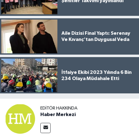
Şehitler Takvimi yayınlandı
Aile Dizisi Final Yaptı: Serenay
Ve Kıvanç'tan Duygusal Veda
İtfaiye Ekibi 2023 Yılında 6 Bin
234 Olaya Müdahale Etti
EDITÖR HAKKINDA
Haber Merkezi