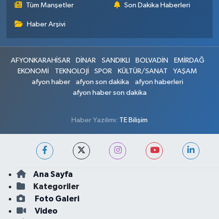
Tüm Manşetler
Son Dakika Haberleri
Haber Arşivi
AFYONKARAHİSAR
DİNAR
SANDIKLI
BOLVADİN
EMİRDAĞ
EKONOMİ
TEKNOLOJİ
SPOR
KÜLTÜR/SANAT
YAŞAM
afyon haber
afyon son dakika
afyon haberleri
afyon haber son dakika
Haber Yazılımı:
TE Bilişim
Ana Sayfa
Kategoriler
Foto Galeri
Video