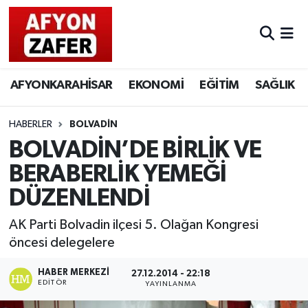
AFYONKARAHİSAR
EKONOMİ
EĞİTİM
SAĞLIK
HABERLER
BOLVADİN
BOLVADİN’DE BİRLİK VE
BERABERLİK YEMEĞİ
DÜZENLENDİ
AK Parti Bolvadin ilçesi 5. Olağan Kongresi
öncesi delegelere
HABER MERKEZI
27.12.2014 - 22:18
EDITÖR
YAYINLANMA