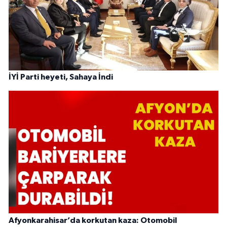
İYİ Parti heyeti, Sahaya İndi
Afyonkarahisar’da korkutan kaza: Otomobil