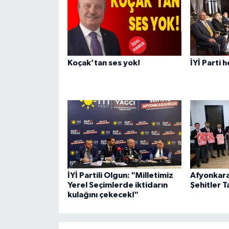
Koçak’tan ses yok!
İYİ Parti 
İYİ Partili Olgun: "Milletimiz
Afyonkara
Yerel Seçimlerde iktidarın
Şehitler T
kulağını çekecek!"