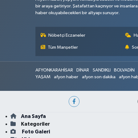
bir araya getiriyor. Şatafattan kaçınıyor ve insanlara
haber okuyabilecekleri bir altyapı sunuyor.
Nöbetçi Eczaneler
H
Tüm Manşetler
Son
AFYONKARAHİSAR
DİNAR
SANDIKLI
BOLVADİN
YAŞAM
afyon haber
afyon son dakika
afyon hab
Ana Sayfa
Kategoriler
Foto Galeri