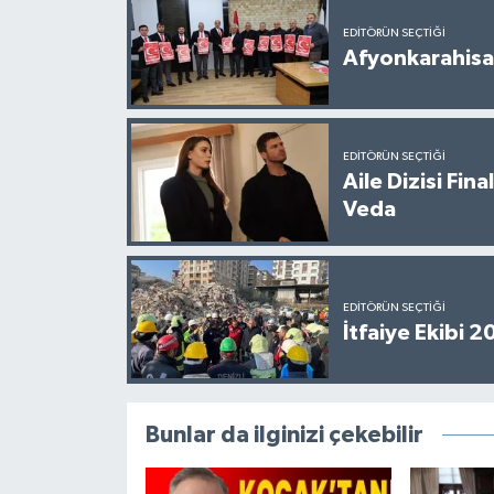
EDITÖRÜN SEÇTIĞI
Afyonkarahisar
EDITÖRÜN SEÇTIĞI
Aile Dizisi Fin
Veda
EDITÖRÜN SEÇTIĞI
İtfaiye Ekibi 
Bunlar da ilginizi çekebilir