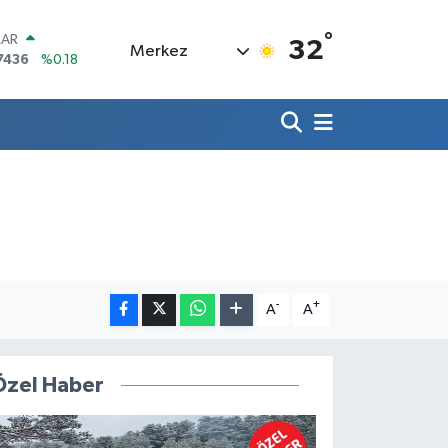
°
LAR
32
Merkez
7436
%0.18
RO
2510
%0.32
RLİN
4811
%0.38
M ALTIN
0.55
%0.03
T100
779
%-14
COIN
944,08
%-0.18
-
+
A
A
Özel Haber