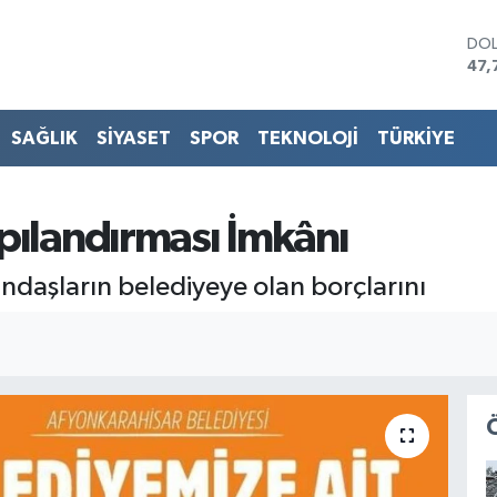
DO
47,
EU
55,
STE
SAĞLIK
SİYASET
SPOR
TEKNOLOJİ
TÜRKİYE
64,
GRA
666
BİS
pılandırması İmkânı
13.
BIT
ndaşların belediyeye olan borçlarını
64.