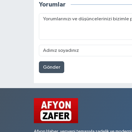
Yorumlar
Gönder
Afyon Haber, yepyeni temasıyla sadelik ve moderni