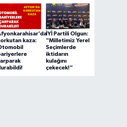
Afyonkarahisar’da
İYİ Partili Olgun:
korkutan kaza:
"Milletimiz Yerel
Otomobil
Seçimlerde
ariyerlere
iktidarın
çarparak
kulağını
urabildi!
çekecek!"