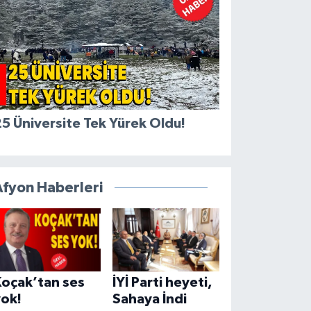
5 Üniversite Tek Yürek Oldu!
Afyon Haberleri
Koçak’tan ses
İYİ Parti heyeti,
yok!
Sahaya İndi