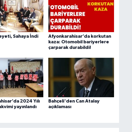
heyeti, Sahaya İndi
Afyonkarahisar’da korkutan
kaza: Otomobil bariyerlere
çarparak durabildi!
hisar’da 2024 Yılı
Bahçeli'den Can Atalay
akvimi yayınlandı
açıklaması