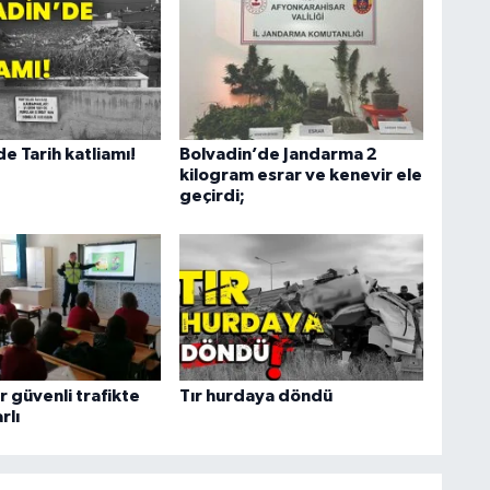
e Tarih katliamı!
Bolvadin’de Jandarma 2
kilogram esrar ve kenevir ele
geçirdi;
 güvenli trafikte
Tır hurdaya döndü
rlı