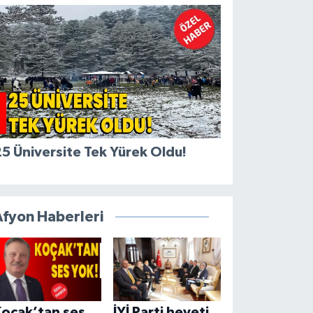
5 Üniversite Tek Yürek Oldu!
Afyon Haberleri
Koçak’tan ses
İYİ Parti heyeti,