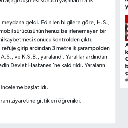
en aşağı düşmesi sonucu yaşanan trafik
meydana geldi. Edinilen bilgilere göre, H.S.,
mobil sürücüsünün henüz belirlenemeyen bir
ni kaybetmesi sonucu kontrolden çıktı.
i refüje girip ardından 3 metrelik şarampolden
A.S., ve K.S.B., yaralandı. Yaralılar ardından
din Devlet Hastanesi'ne kaldırıldı. Yaraların
b
d
inceleme başlatıldı.
m ziyaretine gittikleri öğrenildi.