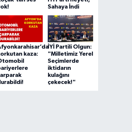
yok!
Sahaya İndi
Afyonkarahisar’da
İYİ Partili Olgun:
korkutan kaza:
"Milletimiz Yerel
Otomobil
Seçimlerde
ariyerlere
iktidarın
çarparak
kulağını
urabildi!
çekecek!"