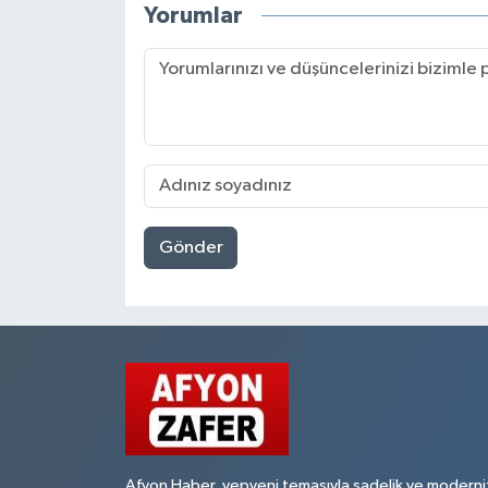
Yorumlar
Gönder
Afyon Haber, yepyeni temasıyla sadelik ve moderni