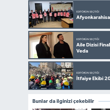
EDITÖRÜN SEÇTIĞI
Afyonkarahisar
EDITÖRÜN SEÇTIĞI
Aile Dizisi Fin
Veda
EDITÖRÜN SEÇTIĞI
İtfaiye Ekibi 
Bunlar da ilginizi çekebilir