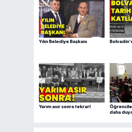
Yılın Belediye Başkanı
Bolvadin’d
Yarım asır sonra tekrar!
Öğrenciler
daha duya