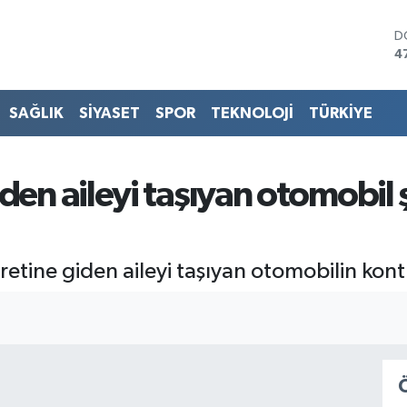
D
4
E
5
S
SAĞLIK
SİYASET
SPOR
TEKNOLOJİ
TÜRKİYE
6
G
6
B
den aileyi taşıyan otomobil ş
1
B
6
etine giden aileyi taşıyan otomobilin kon