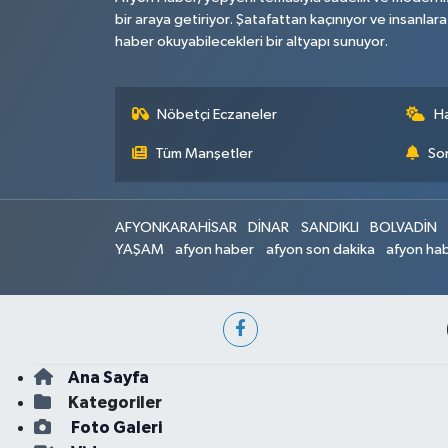
bir araya getiriyor. Şatafattan kaçınıyor ve insanlara
haber okuyabilecekleri bir altyapı sunuyor.
Nöbetçi Eczaneler
H
Tüm Manşetler
Son
AFYONKARAHİSAR
DİNAR
SANDIKLI
BOLVADİN
YAŞAM
afyon haber
afyon son dakika
afyon hab
Ana Sayfa
Kategoriler
Foto Galeri