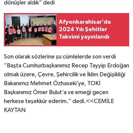
dönüşler aldık” dedi
Afyonkarahisar’da
2024 Yılı Şehitler
Takvimi yayınlandı
Son olarak sözlerine şu cümlelerde son verdi
“Başta Cumhurbaşkanımız Recep Tayyip Erdoğan
olmak üzere, Çevre, Şehircilik ve İklim Değişikliği
Bakanımız Mehmet Özhaseki’ye, TOKİ
Başkanımız Ömer Bulut’a ve emeği geçen
herkese teşekkür ederim.” dedi.<<CEMİLE
KAYTAN