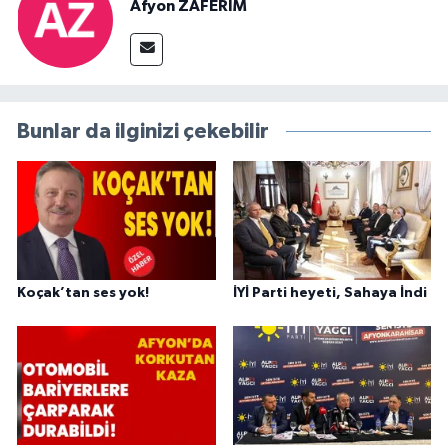
Afyon ZAFERİM
Bunlar da ilginizi çekebilir
Koçak’tan ses yok!
İYİ Parti heyeti, Sahaya İndi