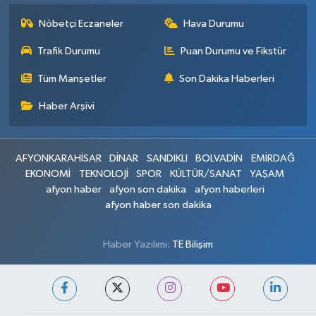
Nöbetçi Eczaneler
Hava Durumu
Trafik Durumu
Puan Durumu ve Fikstür
Tüm Manşetler
Son Dakika Haberleri
Haber Arşivi
AFYONKARAHİSAR
DİNAR
SANDIKLI
BOLVADİN
EMİRDAĞ
EKONOMİ
TEKNOLOJİ
SPOR
KÜLTÜR/SANAT
YAŞAM
afyon haber
afyon son dakika
afyon haberleri
afyon haber son dakika
Haber Yazılımı:
TE Bilişim