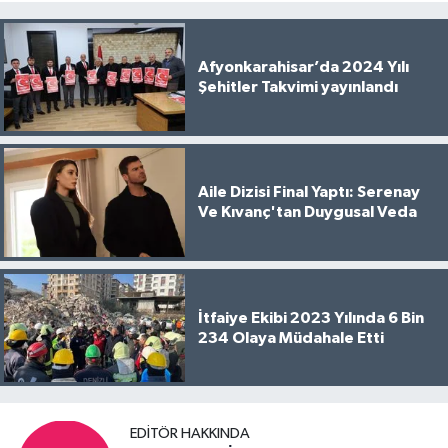
Afyonkarahisar’da 2024 Yılı
Şehitler Takvimi yayınlandı
Aile Dizisi Final Yaptı: Serenay
Ve Kıvanç'tan Duygusal Veda
İtfaiye Ekibi 2023 Yılında 6 Bin
234 Olaya Müdahale Etti
EDITÖR HAKKINDA