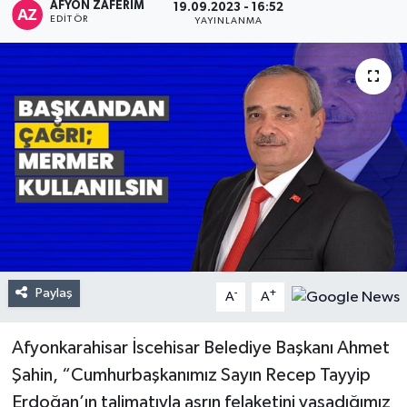
AFYON ZAFERİM
19.09.2023 - 16:52
EDITÖR
YAYINLANMA
Paylaş
-
+
A
A
Afyonkarahisar İscehisar Belediye Başkanı Ahmet
Şahin, “Cumhurbaşkanımız Sayın Recep Tayyip
Erdoğan’ın talimatıyla asrın felaketini yaşadığımız