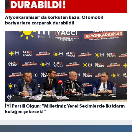
Afyonkarahisar’da korkutan kaza: Otomobil
bariyerlere çarparak durabildi!
İYİ Partili Olgun: "Milletimiz Yerel Seçimlerde iktidarın
kulağını çekecek!"