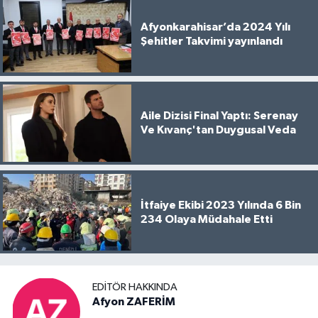
Afyonkarahisar’da 2024 Yılı
Şehitler Takvimi yayınlandı
Aile Dizisi Final Yaptı: Serenay
Ve Kıvanç'tan Duygusal Veda
İtfaiye Ekibi 2023 Yılında 6 Bin
234 Olaya Müdahale Etti
EDITÖR HAKKINDA
Afyon ZAFERİM