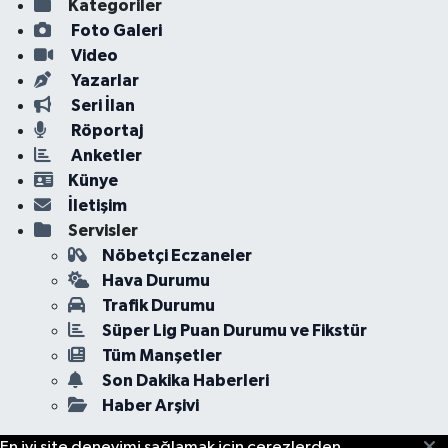
Kategoriler
Foto Galeri
Video
Yazarlar
Seri İlan
Röportaj
Anketler
Künye
İletişim
Servisler
Nöbetçi Eczaneler
Hava Durumu
Trafik Durumu
Süper Lig Puan Durumu ve Fikstür
Tüm Manşetler
Son Dakika Haberleri
Haber Arşivi
En iyi site deneyimi sağlamak için çerezlerden