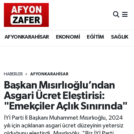
AFYONKARAHİSAR
EKONOMİ
EĞİTİM
SAĞLIK
HABERLER
AFYONKARAHİSAR
Başkan Mısırlıoğlu’ndan
Asgari Ücret Eleştirisi:
"Emekçiler Açlık Sınırında"
İYİ Parti İl Başkanı Muhammet Mısırlıoğlu, 2024
yılı için açıklanan asgari ücret düzeyinin yetersiz
olduğunu eleştirdi. Mısırlıoğlu, "Biz İYİ Parti