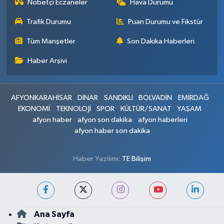
Nöbetçi Eczaneler
Hava Durumu
Trafik Durumu
Puan Durumu ve Fikstür
Tüm Manşetler
Son Dakika Haberleri
Haber Arşivi
AFYONKARAHİSAR
DİNAR
SANDIKLI
BOLVADİN
EMİRDAĞ
EKONOMİ
TEKNOLOJİ
SPOR
KÜLTÜR/SANAT
YAŞAM
afyon haber
afyon son dakika
afyon haberleri
afyon haber son dakika
Haber Yazılımı:
TE Bilişim
Ana Sayfa