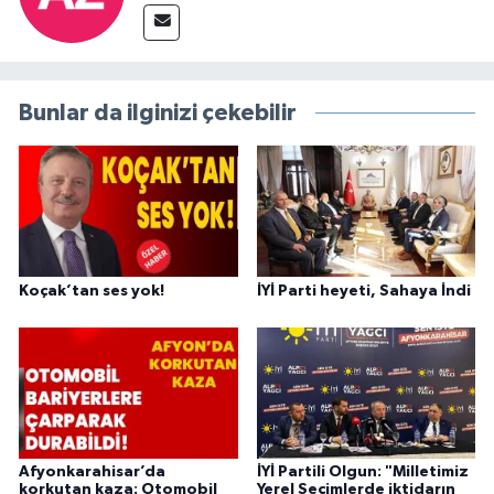
Bunlar da ilginizi çekebilir
Koçak’tan ses yok!
İYİ Parti heyeti, Sahaya İndi
Afyonkarahisar’da
İYİ Partili Olgun: "Milletimiz
korkutan kaza: Otomobil
Yerel Seçimlerde iktidarın