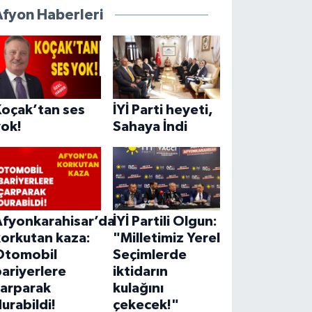
Afyon Haberleri
Koçak’tan ses
İYİ Parti heyeti,
yok!
Sahaya İndi
Afyonkarahisar’da
İYİ Partili Olgun:
korkutan kaza:
"Milletimiz Yerel
Otomobil
Seçimlerde
ariyerlere
iktidarın
çarparak
kulağını
urabildi!
çekecek!"