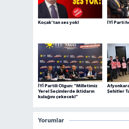
Koçak’tan ses yok!
İYİ Parti 
İYİ Partili Olgun: "Milletimiz
Afyonkara
Yerel Seçimlerde iktidarın
Şehitler T
kulağını çekecek!"
Yorumlar