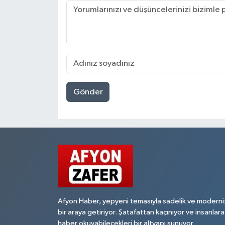
Gönder
Afyon Haber, yepyeni temasıyla sadelik ve moderni
bir araya getiriyor. Şatafattan kaçınıyor ve insanlara
haber okuyabilecekleri bir altyapı sunuyor.