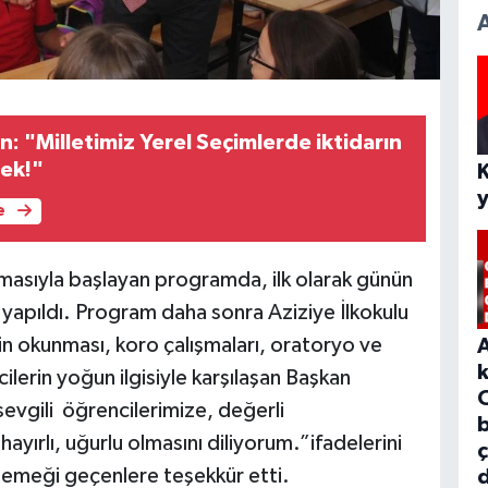
un: "Milletimiz Yerel Seçimlerde iktidarın
cek!"
e
nmasıyla başlayan programda, ilk olarak günün
yapıldı. Program daha sonra Aziziye İlkokulu
rin okunması, koro çalışmaları, oratoryo ve
ilerin yoğun ilgisiyle karşılaşan Başkan
sevgili öğrencilerimize, değerli
b
yırlı, uğurlu olmasını diliyorum.”ifadelerini
 emeği geçenlere teşekkür etti.
d