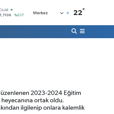
°
OLAR
22
Merkez
7,7106
%0.17
URO
5,1652
%0.27
TERLİN
4,4046
%0.35
RAM ALTIN
648.99
%2.59
İST100
3.773
%-19
ITCOIN
5.130,04
%1.2
 düzenlenen 2023-2024 Eğitim
n heyecanına ortak oldu.
ından ilgilenip onlara kalemlik