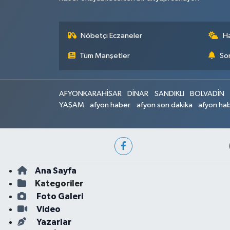
Nöbetçi Eczaneler
H
Tüm Manşetler
Son
AFYONKARAHİSAR
DİNAR
SANDIKLI
BOLVADİN
YAŞAM
afyon haber
afyon son dakika
afyon hab
Ana Sayfa
Kategoriler
Foto Galeri
Video
Yazarlar