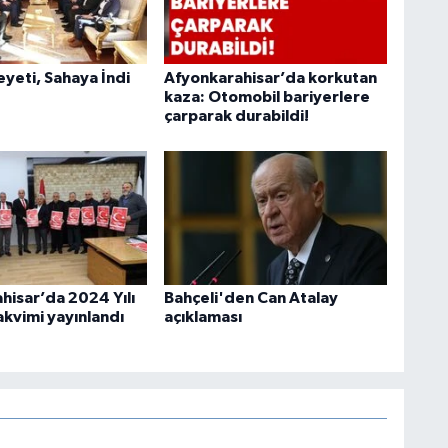
heyeti, Sahaya İndi
Afyonkarahisar’da korkutan
kaza: Otomobil bariyerlere
çarparak durabildi!
hisar’da 2024 Yılı
Bahçeli'den Can Atalay
akvimi yayınlandı
açıklaması