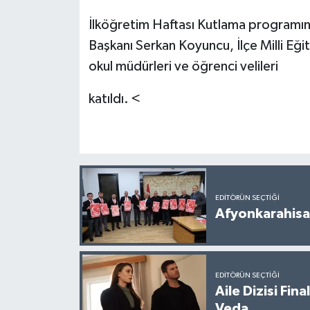
İlköğretim Haftası Kutlama programı
Başkanı Serkan Koyuncu, İlçe Milli Eği
okul müdürleri ve öğrenci velileri
katıldı. <
EDITÖRÜN SEÇTIĞI
Afyonkarahisar
EDITÖRÜN SEÇTIĞI
Aile Dizisi Fin
Veda