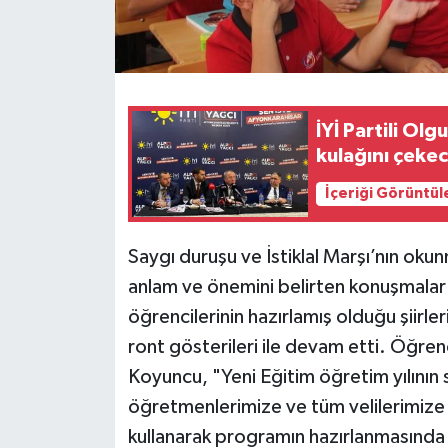
İYİ Partili Olg
kulağını çeke
İçeriği Görüntül
Saygı duruşu ve İstiklal Marşı’nın oku
anlam ve önemini belirten konuşmalar 
öğrencilerinin hazırlamış olduğu şiirle
ront gösterileri ile devam etti. Öğrenc
Koyuncu, "Yeni Eğitim öğretim yılının 
öğretmenlerimize ve tüm velilerimize ha
kullanarak programın hazırlanmasında