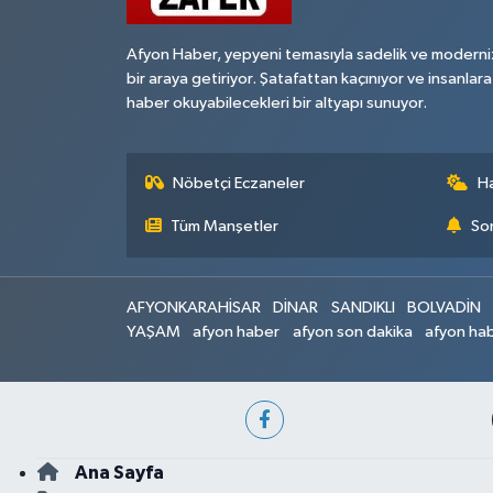
Afyon Haber, yepyeni temasıyla sadelik ve moderni
bir araya getiriyor. Şatafattan kaçınıyor ve insanlara
haber okuyabilecekleri bir altyapı sunuyor.
Nöbetçi Eczaneler
H
Tüm Manşetler
Son
AFYONKARAHİSAR
DİNAR
SANDIKLI
BOLVADİN
YAŞAM
afyon haber
afyon son dakika
afyon hab
Ana Sayfa