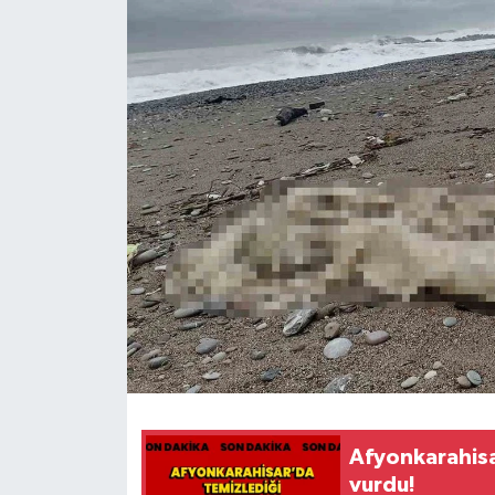
Afyonkarahisar
vurdu!