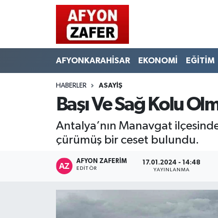
AFYONKARAHİSAR
EKONOMİ
EĞİTİM
HABERLER
ASAYİŞ
Başı Ve Sağ Kolu Ol
Antalya’nın Manavgat ilçesinde 
çürümüş bir ceset bulundu.
AFYON ZAFERİM
17.01.2024 - 14:48
EDITÖR
YAYINLANMA