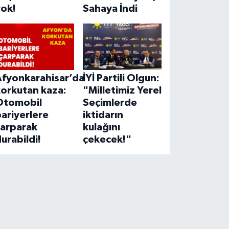
yok!
Sahaya İndi
Afyonkarahisar’da
İYİ Partili Olgun:
korkutan kaza:
"Milletimiz Yerel
Otomobil
Seçimlerde
ariyerlere
iktidarın
çarparak
kulağını
urabildi!
çekecek!"