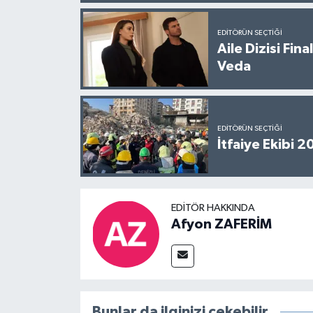
EDITÖRÜN SEÇTIĞI
Aile Dizisi Fin
Veda
EDITÖRÜN SEÇTIĞI
İtfaiye Ekibi 
EDITÖR HAKKINDA
Afyon ZAFERİM
Bunlar da ilginizi çekebilir