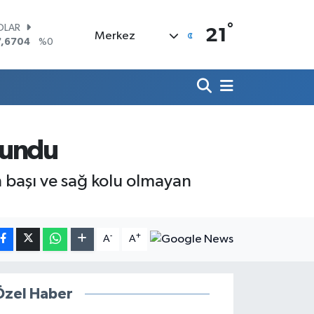
°
OLAR
21
Merkez
7,6704
%0
URO
5,0406
%-0.08
ERLİN
,2143
%0
RAM ALTIN
500.87
%0.12
ST100
lundu
.799
%70
ITCOIN
n başı ve sağ kolu olmayan
4.643,95
%0.16
-
+
A
A
Özel Haber