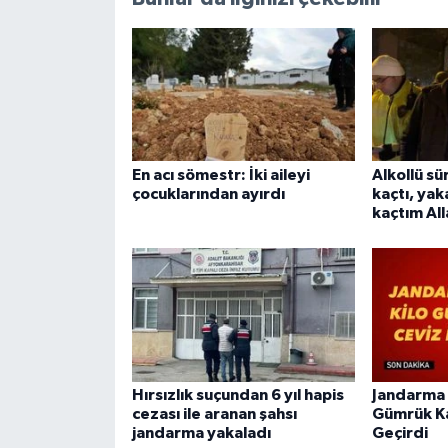
En acı sömestr: İki aileyi
Alkollü s
çocuklarından ayırdı
kaçtı, yak
kaçtım All
Hırsızlık suçundan 6 yıl hapis
Jandarma 
cezası ile aranan şahsı
Gümrük Ka
jandarma yakaladı
Geçirdi