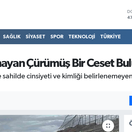
D
4
E
5
ST
SAĞLIK
SİYASET
SPOR
TEKNOLOJİ
TÜRKİYE
64
G
6
Bİ
mayan Çürümüş Bir Ceset Bu
13
B
sahilde cinsiyeti ve kimliği belirlenemeye
6