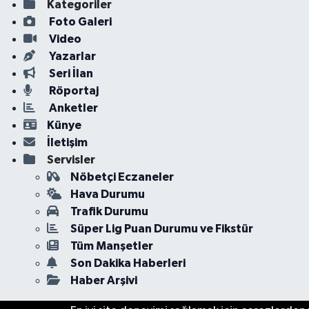
Kategoriler
Foto Galeri
Video
Yazarlar
Seri İlan
Röportaj
Anketler
Künye
İletişim
Servisler
Nöbetçi Eczaneler
Hava Durumu
Trafik Durumu
Süper Lig Puan Durumu ve Fikstür
Tüm Manşetler
Son Dakika Haberleri
Haber Arşivi