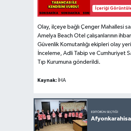
İçeriği Görüntül
Olay, ilçeye bağlı Çenger Mahallesi s
Amelya Beach Otel çalışanlarının ihba
Güvenlik Komutanlığı ekipleri olay yer
İnceleme, Adli Tabip ve Cumhuriyet Sa
Tıp Kurumuna gönderildi.
Kaynak:
İHA
EDITÖRÜN SEÇTIĞI
Afyonkarahisar