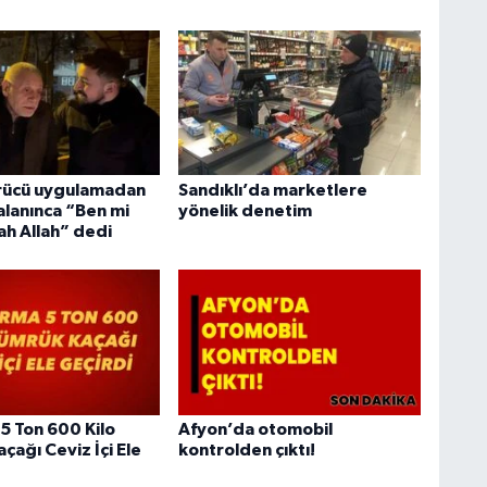
ürücü uygulamadan
Sandıklı’da marketlere
alanınca “Ben mi
yönelik denetim
ah Allah” dedi
5 Ton 600 Kilo
Afyon’da otomobil
çağı Ceviz İçi Ele
kontrolden çıktı!