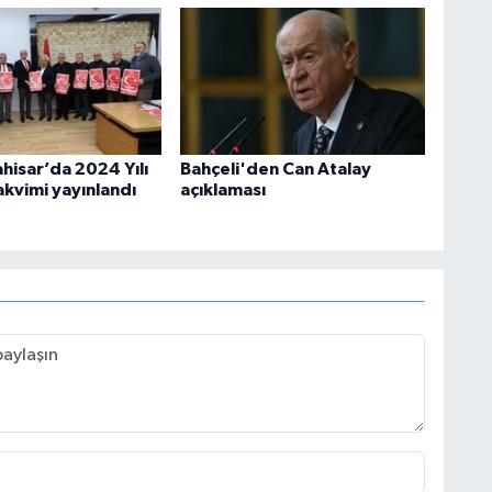
hisar’da 2024 Yılı
Bahçeli'den Can Atalay
akvimi yayınlandı
açıklaması