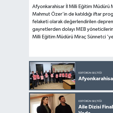
Afyonkarahisar İl Milli Eğitim Müdürü 
Mahmut Özer’in de katıldığı iftar progr
felaketi olarak değerlendirilen depr
gayretlerden dolayı MEB yöneticilerin
Milli Eğitim Müdürü Miraç Sünnetci 'ye
EDITÖRÜN SEÇTIĞI
Afyonkarahisar
EDITÖRÜN SEÇTIĞI
Aile Dizisi Fin