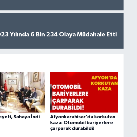
2023 Yılında 6 Bin 234 Olaya Müdahale Etti
heyeti, Sahaya İndi
Afyonkarahisar’da korkutan
kaza: Otomobil bariyerlere
çarparak durabildi!