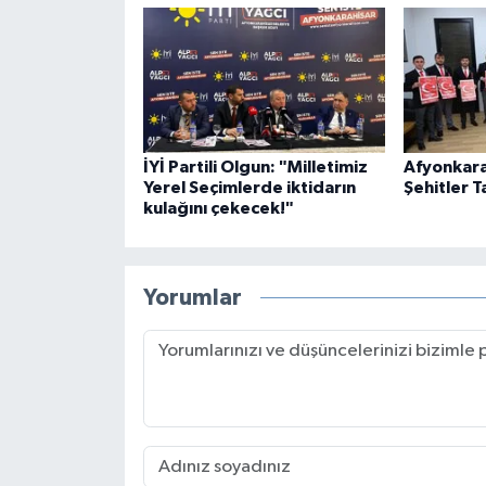
İYİ Partili Olgun: "Milletimiz
Afyonkara
Yerel Seçimlerde iktidarın
Şehitler T
kulağını çekecek!"
Yorumlar