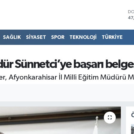
DO
47
EU
55
ST
SAĞLIK
SİYASET
SPOR
TEKNOLOJİ
TÜRKİYE
64
GR
65
Bİ
r Sünnetci’ye başarı belge
13
BI
r, Afyonkarahisar İl Milli Eğitim Müdürü M
64