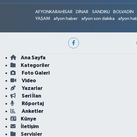
AFYONKARAHİSAR
DİNAR
SANDIKLI
BOLVADİN
YAŞAM
afyon haber
afyon son dakika
afyon hab
Ana Sayfa
Kategoriler
Foto Galeri
Video
Yazarlar
Seri İlan
Röportaj
Anketler
Künye
İletişim
Servisler