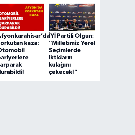
Afyonkarahisar’da
İYİ Partili Olgun:
korkutan kaza:
"Milletimiz Yerel
Otomobil
Seçimlerde
ariyerlere
iktidarın
çarparak
kulağını
urabildi!
çekecek!"