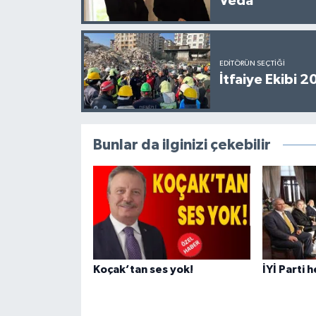
Veda
EDITÖRÜN SEÇTIĞI
İtfaiye Ekibi 
Bunlar da ilginizi çekebilir
Koçak’tan ses yok!
İYİ Parti 