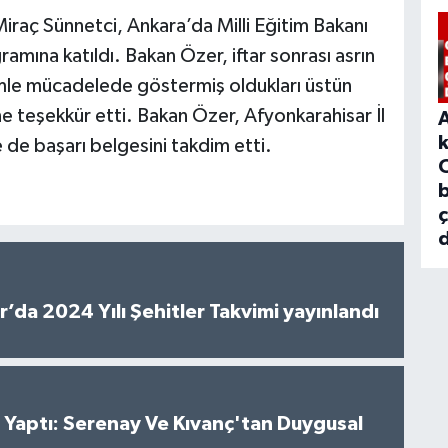
Miraç Sünnetci, Ankara’da Milli Eğitim Bakanı
amına katıldı. Bakan Özer, iftar sonrası asrın
emle mücadelede göstermiş oldukları üstün
e teşekkür etti. Bakan Özer, Afyonkarahisar İl
 de başarı belgesini takdim etti.
b
d
’da 2024 Yılı Şehitler Takvimi yayınlandı
al Yaptı: Serenay Ve Kıvanç'tan Duygusal