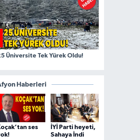
5 Üniversite Tek Yürek Oldu!
Afyon Haberleri
Koçak’tan ses
İYİ Parti heyeti,
yok!
Sahaya İndi