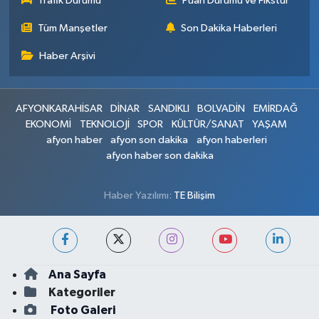
Trafik Durumu
Puan Durumu ve Fikstür
Tüm Manşetler
Son Dakika Haberleri
Haber Arşivi
AFYONKARAHİSAR
DİNAR
SANDIKLI
BOLVADİN
EMİRDAĞ
EKONOMİ
TEKNOLOJİ
SPOR
KÜLTÜR/SANAT
YAŞAM
afyon haber
afyon son dakika
afyon haberleri
afyon haber son dakika
Haber Yazılımı:
TE Bilişim
Ana Sayfa
Kategoriler
Foto Galeri