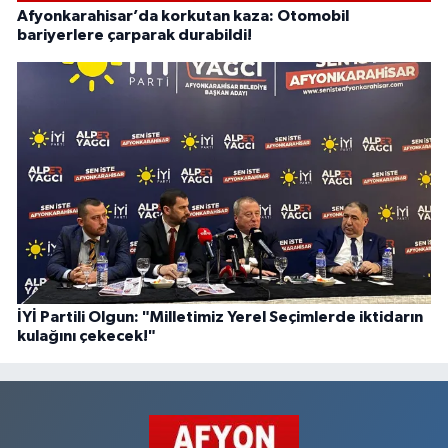
Afyonkarahisar’da korkutan kaza: Otomobil
bariyerlere çarparak durabildi!
İYİ Partili Olgun: "Milletimiz Yerel Seçimlerde iktidarın
kulağını çekecek!"