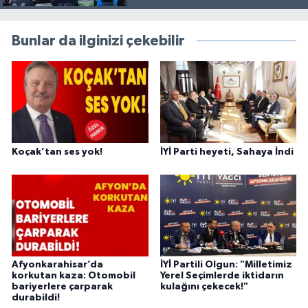
Bunlar da ilginizi çekebilir
Koçak’tan ses yok!
İYİ Parti heyeti, Sahaya İndi
Afyonkarahisar’da
İYİ Partili Olgun: "Milletimiz
korkutan kaza: Otomobil
Yerel Seçimlerde iktidarın
bariyerlere çarparak
kulağını çekecek!"
durabildi!