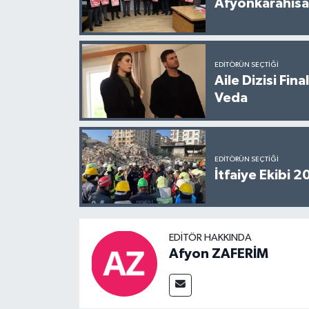
Afyonkarahisar
EDITÖRÜN SEÇTIĞI
Aile Dizisi Fin
Veda
EDITÖRÜN SEÇTIĞI
İtfaiye Ekibi 
EDITÖR HAKKINDA
Afyon ZAFERİM