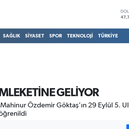
DO
47,
EU
55,
STE
SAĞLIK
SİYASET
SPOR
TEKNOLOJİ
TÜRKİYE
64,
GRA
661
BİS
13.
BIT
64.
MLEKETİNE GELİYOR
ı Mahinur Özdemir Göktaş’ın 29 Eylül 5. Ul
öğrenildi