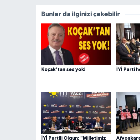
Bunlar da ilginizi çekebilir
Koçak’tan ses yok!
İYİ Parti 
İYİ Partili Olgun: "Milletimiz
Afyonkara