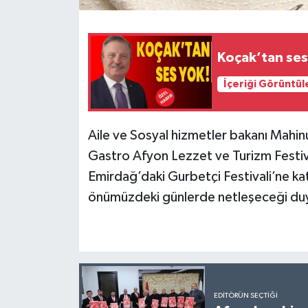
Koçak’tan ses
İçeriği Görüntül
Aile ve Sosyal hizmetler bakanı Mahin
Gastro Afyon Lezzet ve Turizm Festiv
Emirdağ’daki Gurbetçi Festivali’ne ka
önümüzdeki günlerde netleşeceği 
EDITÖRÜN SEÇTIĞI