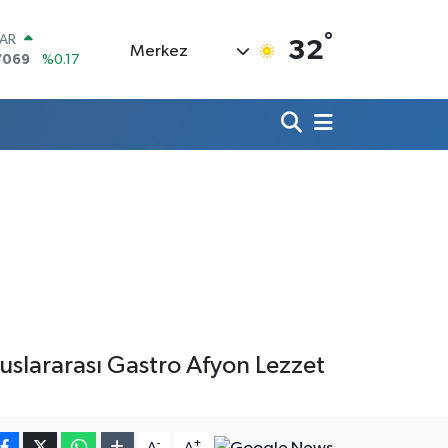
°
LAR
32
Merkez
7069
%0.17
RO
0265
%0.01
RLİN
1897
%0.02
M ALTIN
8.49
%2.12
T100
887
%64
COIN
360,53
%-0.76
uslararası Gastro Afyon Lezzet
-
+
A
A