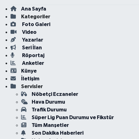
Ana Sayfa
Kategoriler
Foto Galeri
Video
Yazarlar
Seri İlan
Röportaj
Anketler
Künye
İletişim
Servisler
Nöbetçi Eczaneler
Hava Durumu
Trafik Durumu
Süper Lig Puan Durumu ve Fikstür
Tüm Manşetler
Son Dakika Haberleri