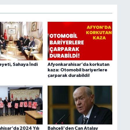
heyeti, Sahaya İndi
Afyonkarahisar’da korkutan
kaza: Otomobil bariyerlere
çarparak durabildi!
hisar’da 2024 Yılı
Bahçeli'den Can Atalay