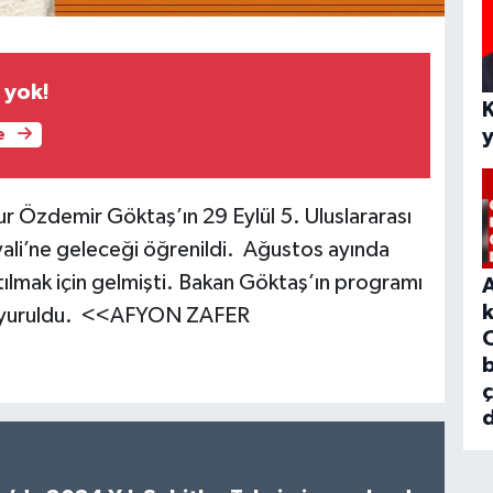
 yok!
e
ur Özdemir Göktaş’ın 29 Eylül 5. Uluslararası
ali’ne geleceği öğrenildi. Ağustos ayında
tılmak için gelmişti. Bakan Göktaş’ın programı
duyuruldu. <<AFYON ZAFER
b
d