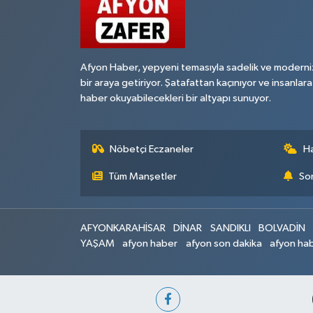
Afyon Haber, yepyeni temasıyla sadelik ve moderni
bir araya getiriyor. Şatafattan kaçınıyor ve insanlara
haber okuyabilecekleri bir altyapı sunuyor.
Nöbetçi Eczaneler
H
Tüm Manşetler
Son
AFYONKARAHİSAR
DİNAR
SANDIKLI
BOLVADİN
YAŞAM
afyon haber
afyon son dakika
afyon hab