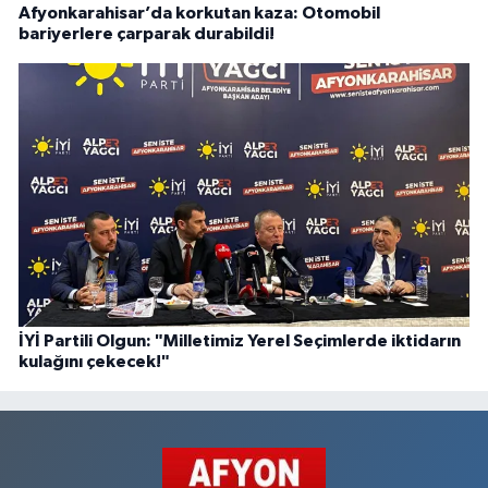
Afyonkarahisar’da korkutan kaza: Otomobil
bariyerlere çarparak durabildi!
İYİ Partili Olgun: "Milletimiz Yerel Seçimlerde iktidarın
kulağını çekecek!"