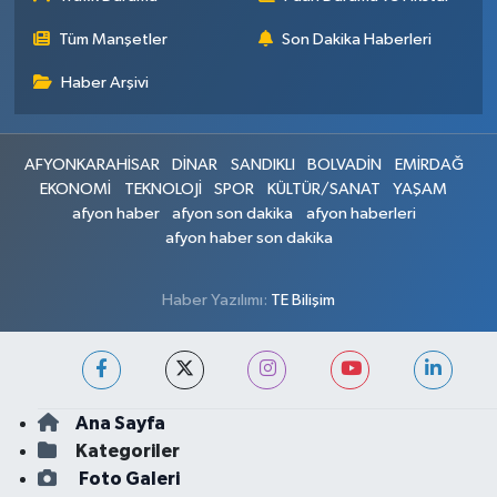
Tüm Manşetler
Son Dakika Haberleri
Haber Arşivi
AFYONKARAHİSAR
DİNAR
SANDIKLI
BOLVADİN
EMİRDAĞ
EKONOMİ
TEKNOLOJİ
SPOR
KÜLTÜR/SANAT
YAŞAM
afyon haber
afyon son dakika
afyon haberleri
afyon haber son dakika
Haber Yazılımı:
TE Bilişim
Ana Sayfa
Kategoriler
Foto Galeri