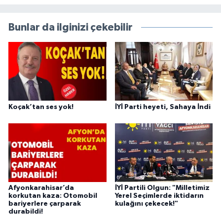
Bunlar da ilginizi çekebilir
Koçak’tan ses yok!
İYİ Parti heyeti, Sahaya İndi
Afyonkarahisar’da
İYİ Partili Olgun: "Milletimiz
korkutan kaza: Otomobil
Yerel Seçimlerde iktidarın
bariyerlere çarparak
kulağını çekecek!"
durabildi!