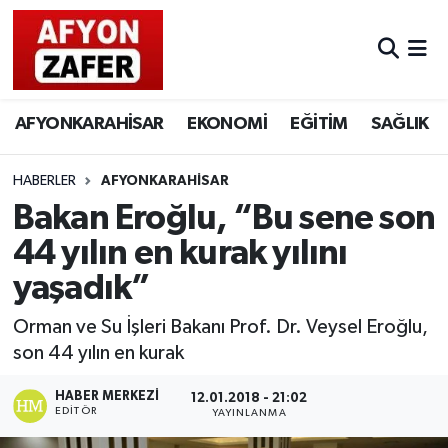
AFYONKARAHİSAR
EKONOMİ
EĞİTİM
SAĞLIK
HABERLER
AFYONKARAHİSAR
Bakan Eroğlu, “Bu sene son
44 yılın en kurak yılını
yaşadık”
Orman ve Su İşleri Bakanı Prof. Dr. Veysel Eroğlu,
son 44 yılın en kurak
HABER MERKEZI
12.01.2018 - 21:02
EDITÖR
YAYINLANMA