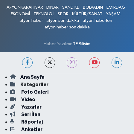
AFYONKARAHİSAR
DİNAR
SANDIKLI
BOLVADİN
EMİRDAĞ
EKONOMİ
TEKNOLOJİ
SPOR
KÜLTÜR/SANAT
YAŞAM
afyon haber
afyon son dakika
afyon haberleri
afyon haber son dakika
Haber Yazılımı:
TE Bilişim
Ana Sayfa
Kategoriler
Foto Galeri
Video
Yazarlar
Seri İlan
Röportaj
Anketler