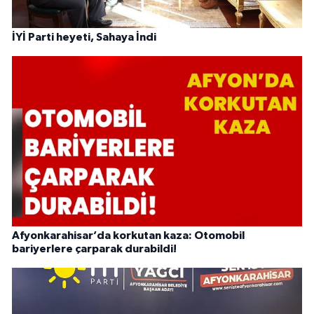
İYİ Parti heyeti, Sahaya İndi
Afyonkarahisar’da korkutan kaza: Otomobil
bariyerlere çarparak durabildi!