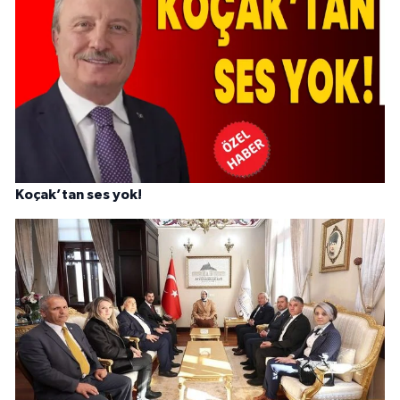
Koçak’tan ses yok!