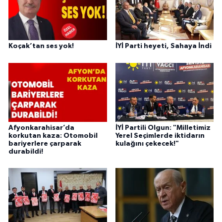
Koçak’tan ses yok!
İYİ Parti heyeti, Sahaya İndi
Afyonkarahisar’da
İYİ Partili Olgun: "Milletimiz
korkutan kaza: Otomobil
Yerel Seçimlerde iktidarın
bariyerlere çarparak
kulağını çekecek!"
durabildi!