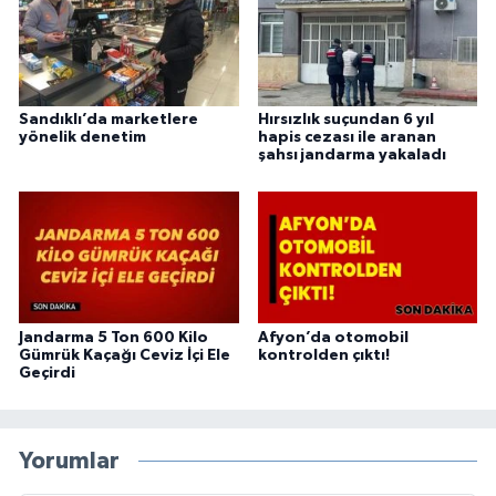
Sandıklı’da marketlere
Hırsızlık suçundan 6 yıl
yönelik denetim
hapis cezası ile aranan
şahsı jandarma yakaladı
Jandarma 5 Ton 600 Kilo
Afyon’da otomobil
Gümrük Kaçağı Ceviz İçi Ele
kontrolden çıktı!
Geçirdi
Yorumlar