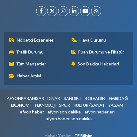
Nöbetçi Eczaneler
Hava Durumu
Trafik Durumu
Puan Durumu ve Fikstür
Tüm Manşetler
Son Dakika Haberleri
Haber Arşivi
AFYONKARAHİSAR
DİNAR
SANDIKLI
BOLVADİN
EMİRDAĞ
EKONOMİ
TEKNOLOJİ
SPOR
KÜLTÜR/SANAT
YAŞAM
afyon haber
afyon son dakika
afyon haberleri
afyon haber son dakika
Haber Yazılımı:
TE Bilişim