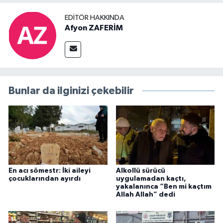
EDITÖR HAKKINDA
Afyon ZAFERİM
Bunlar da ilginizi çekebilir
En acı sömestr: İki aileyi
Alkollü sürücü
çocuklarından ayırdı
uygulamadan kaçtı,
yakalanınca “Ben mi kaçtım
Allah Allah” dedi