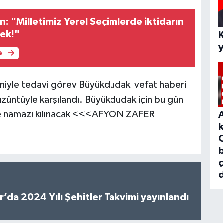
un: "Milletimiz Yerel Seçimlerde iktidarın
cek!"
e
edeniyle tedavi görev Büyükdudak vefat haberi
üzüntüyle karşılandı. Büyükdudak için bu gün
ze namazı kılınacak <<<AFYON ZAFER
b
d
’da 2024 Yılı Şehitler Takvimi yayınlandı