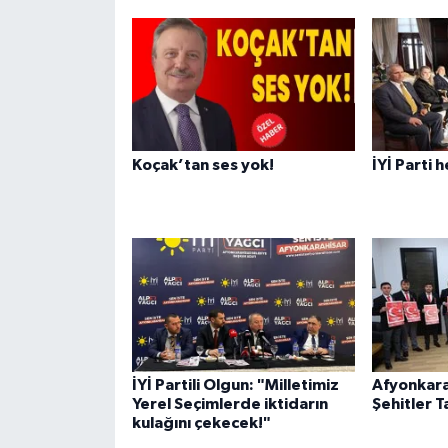
Koçak’tan ses yok!
İYİ Parti 
İYİ Partili Olgun: "Milletimiz
Afyonkara
Yerel Seçimlerde iktidarın
Şehitler T
kulağını çekecek!"