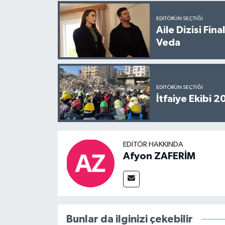
EDITÖRÜN SEÇTIĞI
Aile Dizisi Fin
Veda
EDITÖRÜN SEÇTIĞI
İtfaiye Ekibi 
EDITÖR HAKKINDA
Afyon ZAFERİM
Bunlar da ilginizi çekebilir