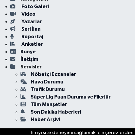
Foto Galeri
Video
Yazarlar
Seri İlan
Röportaj
Anketler
Künye
İletişim
Servisler
Nöbetçi Eczaneler
Hava Durumu
Trafik Durumu
Süper Lig Puan Durumu ve Fikstür
Tüm Manşetler
Son Dakika Haberleri
Haber Arşivi
En iyi site deneyimi sağlamak için çerezlerden f