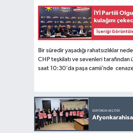
İYİ Partili Olg
kulağını çeke
İçeriği Görüntül
Bir süredir yaşadığı rahatsızlıklar n
CHP teşkilatı ve sevenleri tarafından 
saat 10:30‘da paşa camii’nde cena
EDITÖRÜN SEÇTIĞI
Afyonkarahisar