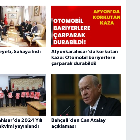
heyeti, Sahaya İndi
Afyonkarahisar’da korkutan
kaza: Otomobil bariyerlere
çarparak durabildi!
hisar’da 2024 Yılı
Bahçeli'den Can Atalay
akvimi yayınlandı
açıklaması