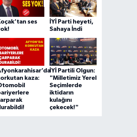
Koçak’tan ses
İYİ Parti heyeti,
yok!
Sahaya İndi
Afyonkarahisar’da
İYİ Partili Olgun:
korkutan kaza:
"Milletimiz Yerel
Otomobil
Seçimlerde
ariyerlere
iktidarın
çarparak
kulağını
urabildi!
çekecek!"