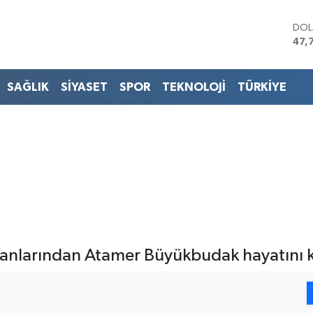
DO
47,
EU
55,
STE
SAĞLIK
SİYASET
SPOR
TEKNOLOJİ
TÜRKİYE
64,
GRA
657
BİS
13.
BIT
64.
şkanlarından Atamer Büyükbudak hayatını 