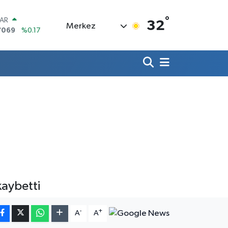
°
LAR
32
Merkez
7069
%0.17
RO
0265
%0.01
RLİN
1897
%0.02
M ALTIN
4.81
%1.44
T100
887
%64
COIN
360,53
%-0.76
kaybetti
-
+
A
A