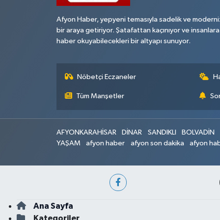
Afyon Haber, yepyeni temasıyla sadelik ve moderni
bir araya getiriyor. Şatafattan kaçınıyor ve insanlara
haber okuyabilecekleri bir altyapı sunuyor.
Nöbetçi Eczaneler
H
Tüm Manşetler
Son
AFYONKARAHİSAR
DİNAR
SANDIKLI
BOLVADİN
YAŞAM
afyon haber
afyon son dakika
afyon hab
Ana Sayfa
Kategoriler