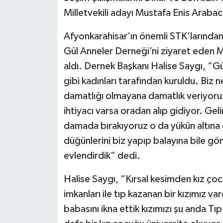
Milletvekili adayı Mustafa Enis Arabac
Afyonkarahisar’ın önemli STK’larından b
Gül Anneler Derneği’ni ziyaret eden M
aldı. Dernek Başkanı Halise Saygı, “Gü
gibi kadınları tarafından kuruldu. Biz 
damatlığı olmayana damatlık veriyoruz
ihtiyacı varsa oradan alıp gidiyor. Ge
damada bırakıyoruz o da yükün altına g
düğünlerini biz yapıp balayına bile 
evlendirdik” dedi.
Halise Saygı, “Kırsal kesimden kız ço
imkanları ile tıp kazanan bir kızımız 
babasını ikna ettik kızımızı şu anda Tı