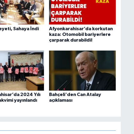
heyeti, Sahaya İndi
Afyonkarahisar’da korkutan
kaza: Otomobil bariyerlere
çarparak durabildi!
hisar’da 2024 Yılı
Bahçeli'den Can Atalay
akvimi yayınlandı
açıklaması