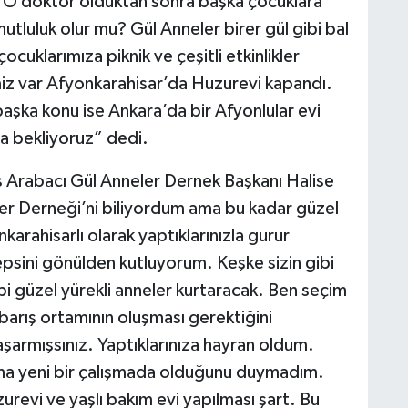
. O doktor olduktan sonra başka çocuklara
tluluk olur mu? Gül Anneler birer gül gibi bal
çocuklarımıza piknik ve çeşitli etkinlikler
miz var Afyonkarahisar’da Huzurevi kapandı.
başka konu ise Ankara’da bir Afyonlular evi
a bekliyoruz” dedi.
nis Arabacı Gül Anneler Dernek Başkanı Halise
ler Derneği’ni biliyordum ama bu kadar güzel
karahisarlı olarak yaptıklarınızla gurur
epsini gönülden kutluyorum. Keşke sizin gibi
gibi güzel yürekli anneler kurtaracak. Ben seçim
 barış ortamının oluşması gerektiğini
armışsınız. Yaptıklarınıza hayran oldum.
a yeni bir çalışmada olduğunu duymadım.
zurevi ve yaşlı bakım evi yapılması şart. Bu