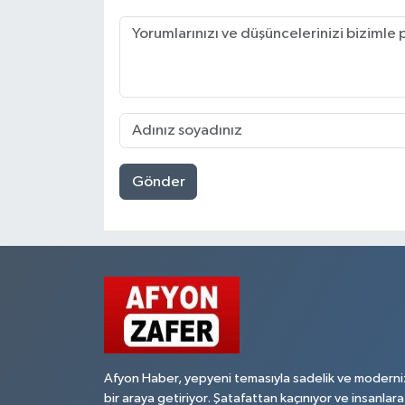
Gönder
Afyon Haber, yepyeni temasıyla sadelik ve moderni
bir araya getiriyor. Şatafattan kaçınıyor ve insanlara