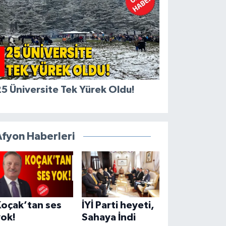
5 Üniversite Tek Yürek Oldu!
Afyon Haberleri
Koçak’tan ses
İYİ Parti heyeti,
yok!
Sahaya İndi