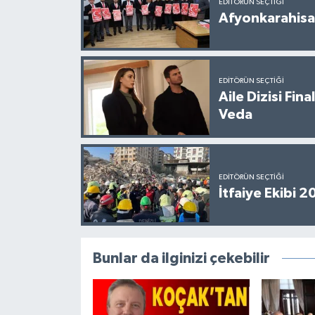
EDITÖRÜN SEÇTIĞI
Afyonkarahisar
EDITÖRÜN SEÇTIĞI
Aile Dizisi Fin
Veda
EDITÖRÜN SEÇTIĞI
İtfaiye Ekibi 
Bunlar da ilginizi çekebilir