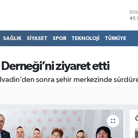
DO
47,
EU
55,
STE
SAĞLIK
SİYASET
SPOR
TEKNOLOJİ
TÜRKİYE
64,
GRA
666
BİS
Derneği’ni ziyaret etti
13.
BIT
olvadin’den sonra şehir merkezinde sürdür
64.