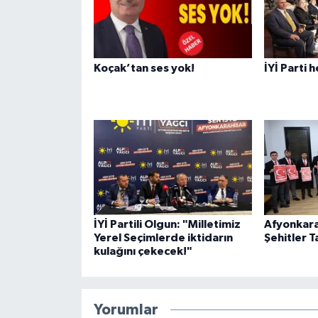
Koçak’tan ses yok!
İYİ Parti 
İYİ Partili Olgun: "Milletimiz
Afyonkara
Yerel Seçimlerde iktidarın
Şehitler T
kulağını çekecek!"
Yorumlar