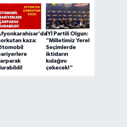
Afyonkarahisar’da
İYİ Partili Olgun:
korkutan kaza:
"Milletimiz Yerel
Otomobil
Seçimlerde
ariyerlere
iktidarın
çarparak
kulağını
urabildi!
çekecek!"