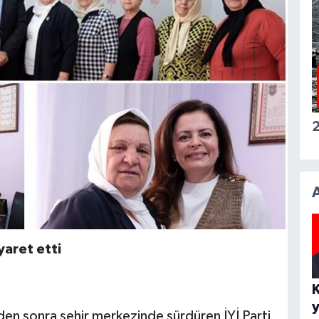
2
yaret etti
den sonra şehir merkezinde sürdüren İYİ Parti