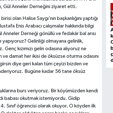
ı, Gül Anneler Derneğini ziyaret etti.
irisi olan Halise Saygı’nın başkanlığını yaptığı
ustafa Enis Arabacı çalışmalar hakkında bilgi
l Anneler Derneği gönüllü ve fedakâr bal arısı
ne yapıyoruz? Gelinliği olmayana gelinlik,
b
. Genç kızımızı gelin odasına alıyoruz ne
lin ve damat her ikisi de öksüzse oturma odasını
d
irsin diye geri kalan tüm çeyizi bizden ve
gönderiyoruz. Bugüne kadar 56 tane öksüz
cuklarına burs veriyoruz. Bir köyümüzden kendi
vardı babası okutmak istemiyordu. Gidip
p 4. Sınıf öğrencisi olarak okuyor. O köyden ilk