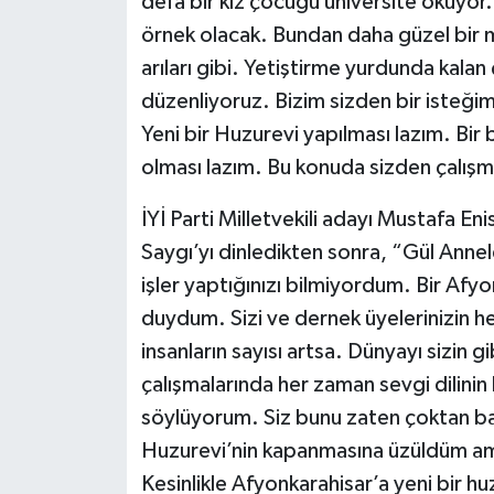
defa bir kız çocuğu üniversite okuyor
örnek olacak. Bundan daha güzel bir mu
arıları gibi. Yetiştirme yurdunda kalan 
düzenliyoruz. Bizim sizden bir isteği
Yeni bir Huzurevi yapılması lazım. Bir 
olması lazım. Bu konuda sizden çalışm
İYİ Parti Milletvekili adayı Mustafa E
Saygı’yı dinledikten sonra, “Gül Anne
işler yaptığınızı bilmiyordum. Bir Afyon
duydum. Sizi ve dernek üyelerinizin h
insanların sayısı artsa. Dünyayı sizin 
çalışmalarında her zaman sevgi dilinin
söylüyorum. Siz bunu zaten çoktan baş
Huzurevi’nin kapanmasına üzüldüm am
Kesinlikle Afyonkarahisar’a yeni bir hu