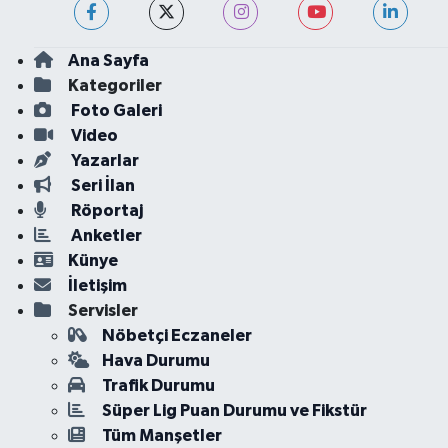
Ana Sayfa
Kategoriler
Foto Galeri
Video
Yazarlar
Seri İlan
Röportaj
Anketler
Künye
İletişim
Servisler
Nöbetçi Eczaneler
Hava Durumu
Trafik Durumu
Süper Lig Puan Durumu ve Fikstür
Tüm Manşetler