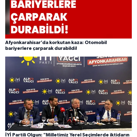
Afyonkarahisar’da korkutan kaza: Otomobil
bariyerlere çarparak durabildi!
İYİ Partili Olgun: "Milletimiz Yerel Seçimlerde iktidarın