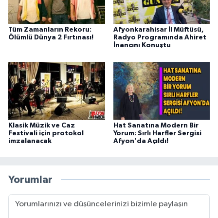
Tüm Zamanların Rekoru:
Afyonkarahisar İl Müftüsü,
Ölümlü Dünya 2 Fırtınası!
Radyo Programında Ahiret
İnancını Konuştu
Klasik Müzik ve Caz
Hat Sanatına Modern Bir
Festivali için protokol
Yorum: Sırlı Harfler Sergisi
imzalanacak
Afyon'da Açıldı!
Yorumlar