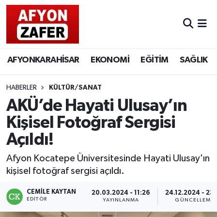
AFYONKARAHİSAR
EKONOMİ
EĞİTİM
SAĞLIK
HABERLER
KÜLTÜR/SANAT
AKÜ’de Hayati Ulusay’ın
Kişisel Fotoğraf Sergisi
Açıldı!
Afyon Kocatepe Üniversitesinde Hayati Ulusay'ın
kişisel fotoğraf sergisi açıldı.
CEMILE KAYTAN
20.03.2024 - 11:26
24.12.2024 - 23
EDITÖR
YAYINLANMA
GÜNCELLEME