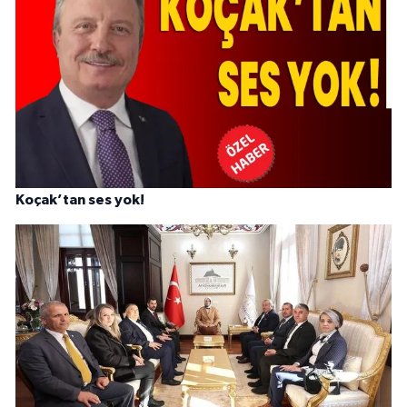
Koçak’tan ses yok!