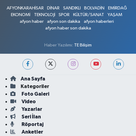
AFYONKARAHİSAR
DİNAR
SANDIKLI
BOLVADİN
EMİRDAĞ
EKONOMİ
TEKNOLOJİ
SPOR
KÜLTÜR/SANAT
YAŞAM
afyon haber
afyon son dakika
afyon haberleri
afyon haber son dakika
Haber Yazılımı:
TE Bilişim
Ana Sayfa
Kategoriler
Foto Galeri
Video
Yazarlar
Seri İlan
Röportaj
Anketler