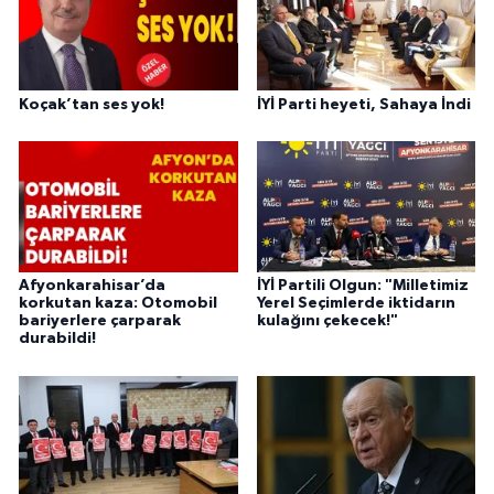
Koçak’tan ses yok!
İYİ Parti heyeti, Sahaya İndi
Afyonkarahisar’da
İYİ Partili Olgun: "Milletimiz
korkutan kaza: Otomobil
Yerel Seçimlerde iktidarın
bariyerlere çarparak
kulağını çekecek!"
durabildi!