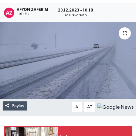
AFYON ZAFERİM
23.12.2023 - 10:18
EDITÖR
YAYINLANMA
Paylaş
-
+
A
A