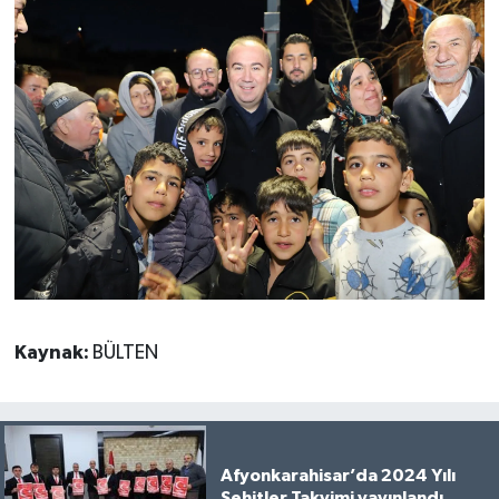
Kaynak:
BÜLTEN
Afyonkarahisar’da 2024 Yılı
Şehitler Takvimi yayınlandı