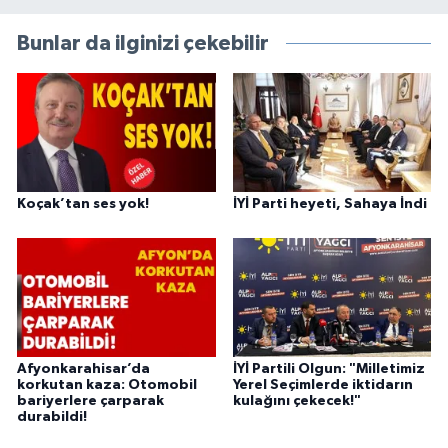
Bunlar da ilginizi çekebilir
Koçak’tan ses yok!
İYİ Parti heyeti, Sahaya İndi
Afyonkarahisar’da
İYİ Partili Olgun: "Milletimiz
korkutan kaza: Otomobil
Yerel Seçimlerde iktidarın
bariyerlere çarparak
kulağını çekecek!"
durabildi!