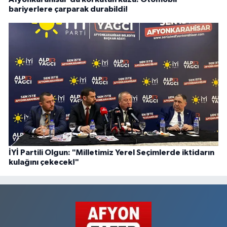
bariyerlere çarparak durabildi!
İYİ Partili Olgun: "Milletimiz Yerel Seçimlerde iktidarın
kulağını çekecek!"