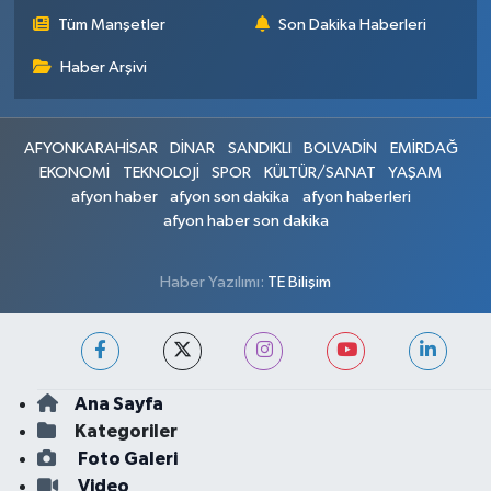
Tüm Manşetler
Son Dakika Haberleri
Haber Arşivi
AFYONKARAHİSAR
DİNAR
SANDIKLI
BOLVADİN
EMİRDAĞ
EKONOMİ
TEKNOLOJİ
SPOR
KÜLTÜR/SANAT
YAŞAM
afyon haber
afyon son dakika
afyon haberleri
afyon haber son dakika
Haber Yazılımı:
TE Bilişim
Ana Sayfa
Kategoriler
Foto Galeri
Video