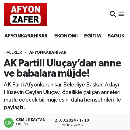
AFYONKARAHİSAR
EKONOMİ
EĞİTİM
SAĞLIK
HABERLER
AFYONKARAHİSAR
AK Partili Uluçay’dan anne
ve babalara müjde!
AK Parti Afyonkarahisar Belediye Başkan Adayı
Hüseyin Ceylan Uluçay, özellikle çalışan anneleri
mutlu edecek bir müjdesini daha hemşehrileri ile
paylaştı.
CEMILE KAYTAN
21.03.2024 - 17:10
EDITÖR
YAYINLANMA