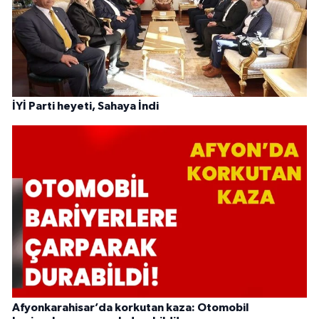
İYİ Parti heyeti, Sahaya İndi
Afyonkarahisar’da korkutan kaza: Otomobil