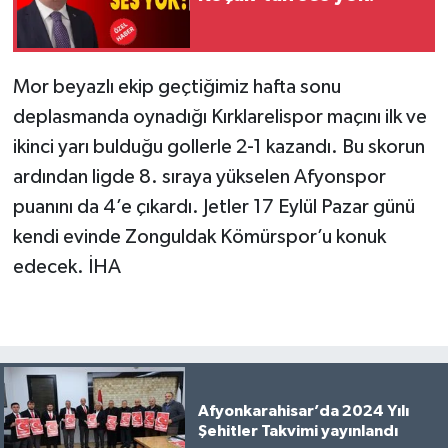
Mor beyazlı ekip geçtiğimiz hafta sonu
deplasmanda oynadığı Kırklarelispor maçını ilk ve
ikinci yarı bulduğu gollerle 2-1 kazandı. Bu skorun
ardından ligde 8. sıraya yükselen Afyonspor
puanını da 4’e çıkardı. Jetler 17 Eylül Pazar günü
kendi evinde Zonguldak Kömürspor’u konuk
edecek. İHA
Afyonkarahisar’da 2024 Yılı
Şehitler Takvimi yayınlandı