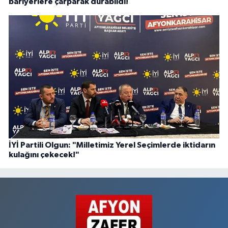
bariyerlere çarparak durabildi!
İYİ Partili Olgun: "Milletimiz Yerel Seçimlerde iktidarın
kulağını çekecek!"