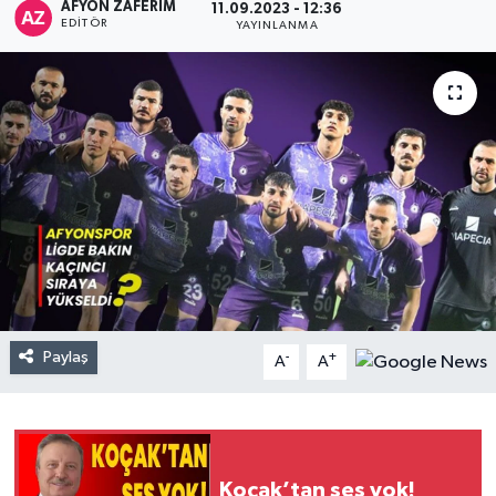
AFYON ZAFERİM
11.09.2023 - 12:36
EDITÖR
YAYINLANMA
Paylaş
-
+
A
A
Koçak’tan ses yok!