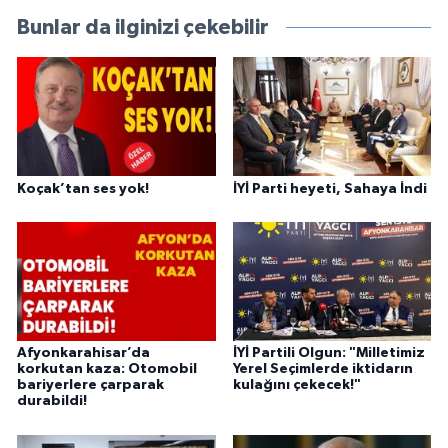
Bunlar da ilginizi çekebilir
Koçak’tan ses yok!
İYİ Parti heyeti, Sahaya İndi
Afyonkarahisar’da
İYİ Partili Olgun: "Milletimiz
korkutan kaza: Otomobil
Yerel Seçimlerde iktidarın
bariyerlere çarparak
kulağını çekecek!"
durabildi!