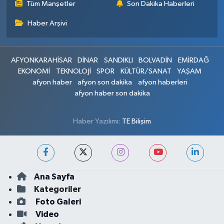
Tüm Manşetler
Son Dakika Haberleri
Haber Arşivi
AFYONKARAHİSAR
DİNAR
SANDIKLI
BOLVADİN
EMİRDAĞ
EKONOMİ
TEKNOLOJİ
SPOR
KÜLTÜR/SANAT
YAŞAM
afyon haber
afyon son dakika
afyon haberleri
afyon haber son dakika
Haber Yazılımı:
TE Bilişim
Ana Sayfa
Kategoriler
Foto Galeri
Video