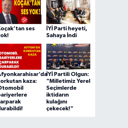
Koçak’tan ses
İYİ Parti heyeti,
yok!
Sahaya İndi
Afyonkarahisar’da
İYİ Partili Olgun:
korkutan kaza:
"Milletimiz Yerel
Otomobil
Seçimlerde
ariyerlere
iktidarın
çarparak
kulağını
urabildi!
çekecek!"