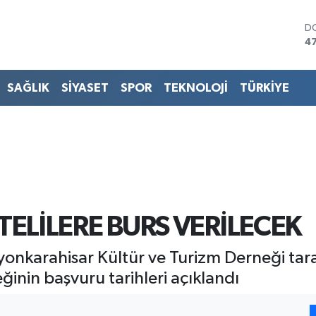
D
4
E
5
ST
SAĞLIK
SİYASET
SPOR
TEKNOLOJİ
TÜRKİYE
64
G
6
Bİ
13
B
64
ELİLERE BURS VERİLECEK
onkarahisar Kültür ve Turizm Derneği taraf
ğinin başvuru tarihleri açıklandı