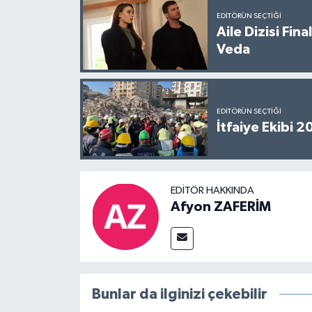
EDITÖRÜN SEÇTIĞI
Aile Dizisi Fin
Veda
EDITÖRÜN SEÇTIĞI
İtfaiye Ekibi 
EDITÖR HAKKINDA
Afyon ZAFERİM
Bunlar da ilginizi çekebilir