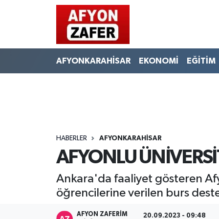
AFYONKARAHİSAR
EKONOMİ
EĞİTİM
HABERLER
AFYONKARAHİSAR
AFYONLU ÜNİVERSİT
Ankara'da faaliyet gösteren Afy
öğrencilerine verilen burs deste
AFYON ZAFERİM
20.09.2023 - 09:48