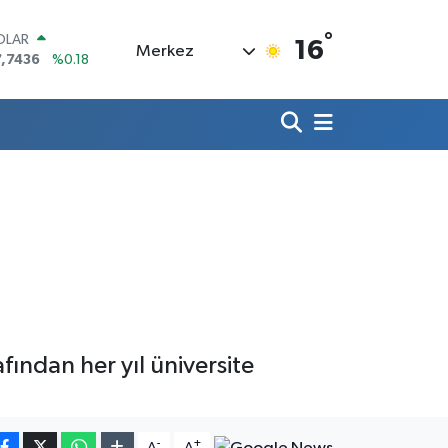
°
OLAR
16
Merkez
7,7436
%0.18
URO
5,2510
%0.32
ERLİN
,4811
%0.38
RAM ALTIN
660.55
%0.03
ST100
.779
%-14
ITCOIN
.960,21
%0.87
ından her yıl üniversite
-
+
A
A