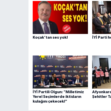
Koçak’tan ses yok!
İYİ Parti 
İYİ Partili Olgun: "Milletimiz
Afyonkara
Yerel Seçimlerde iktidarın
Şehitler T
kulağını çekecek!"