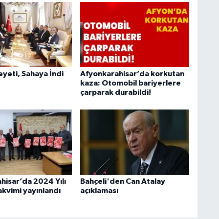
heyeti, Sahaya İndi
Afyonkarahisar’da korkutan
kaza: Otomobil bariyerlere
çarparak durabildi!
hisar’da 2024 Yılı
Bahçeli'den Can Atalay
akvimi yayınlandı
açıklaması