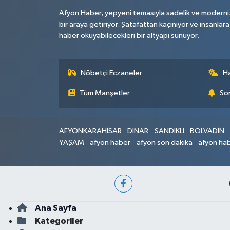
Afyon Haber, yepyeni temasıyla sadelik ve moderni
bir araya getiriyor. Şatafattan kaçınıyor ve insanlara
haber okuyabilecekleri bir altyapı sunuyor.
Nöbetçi Eczaneler
H
Tüm Manşetler
Son
AFYONKARAHİSAR
DİNAR
SANDIKLI
BOLVADİN
YAŞAM
afyon haber
afyon son dakika
afyon hab
Ana Sayfa
Kategoriler