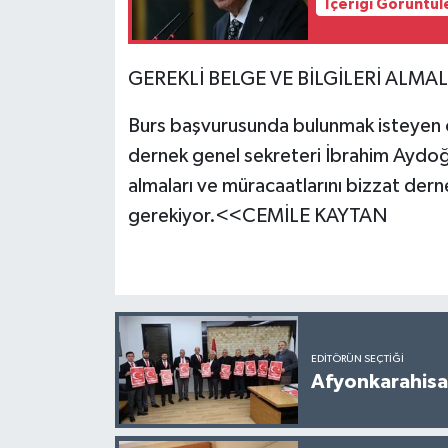
İçeriği Görüntül
GEREKLİ BELGE VE BİLGİLERİ ALMAL
Burs başvurusunda bulunmak isteyen 
dernek genel sekreteri İbrahim Aydoğd
almaları ve müracaatlarını bizzat de
gerekiyor.<<CEMİLE KAYTAN
EDITÖRÜN SEÇTIĞI
Afyonkarahisar