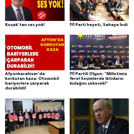
Koçak’tan ses yok!
İYİ Parti heyeti, Sahaya İndi
Afyonkarahisar’da
İYİ Partili Olgun: "Milletimiz
korkutan kaza: Otomobil
Yerel Seçimlerde iktidarın
bariyerlere çarparak
kulağını çekecek!"
durabildi!