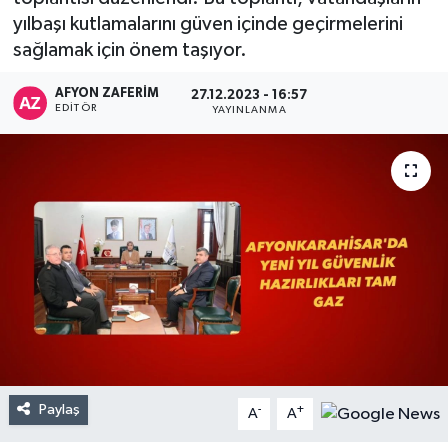
yılbaşı kutlamalarını güven içinde geçirmelerini
sağlamak için önem taşıyor.
AFYON ZAFERİM
27.12.2023 - 16:57
EDITÖR
YAYINLANMA
Paylaş
-
+
A
A