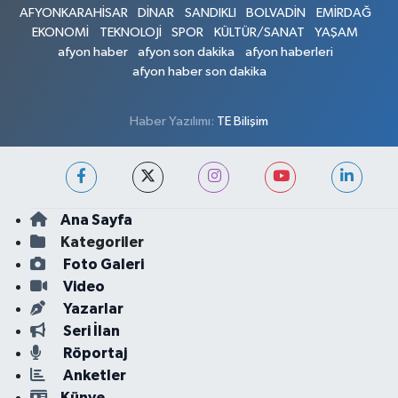
AFYONKARAHİSAR
DİNAR
SANDIKLI
BOLVADİN
EMİRDAĞ
EKONOMİ
TEKNOLOJİ
SPOR
KÜLTÜR/SANAT
YAŞAM
afyon haber
afyon son dakika
afyon haberleri
afyon haber son dakika
Haber Yazılımı:
TE Bilişim
Ana Sayfa
Kategoriler
Foto Galeri
Video
Yazarlar
Seri İlan
Röportaj
Anketler
Künye