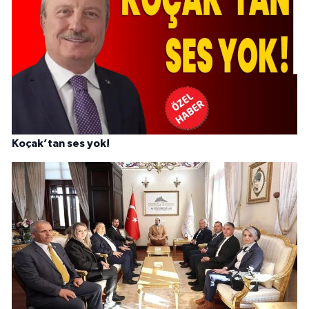
Koçak’tan ses yok!