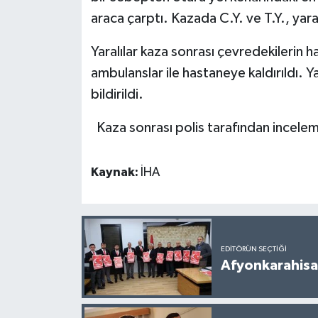
araca çarptı. Kazada C.Y. ve T.Y., yara
Yaralılar kaza sonrası çevredekilerin 
ambulanslar ile hastaneye kaldırıldı. Ya
bildirildi.
Kaza sonrası polis tarafından inceleme
Kaynak:
İHA
EDITÖRÜN SEÇTIĞI
Afyonkarahisar