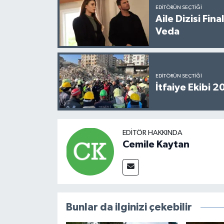
EDITÖRÜN SEÇTIĞI
Aile Dizisi Fin
Veda
EDITÖRÜN SEÇTIĞI
İtfaiye Ekibi 
EDITÖR HAKKINDA
Cemile Kaytan
Bunlar da ilginizi çekebilir