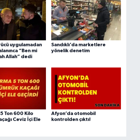
ürücü uygulamadan
Sandıklı’da marketlere
alanınca “Ben mi
yönelik denetim
ah Allah” dedi
5 Ton 600 Kilo
Afyon’da otomobil
çağı Ceviz İçi Ele
kontrolden çıktı!