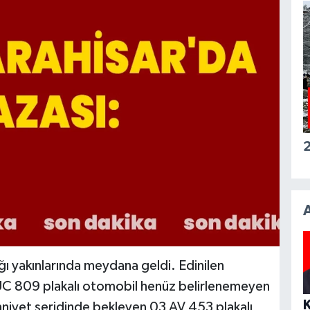
2
 yakınlarında meydana geldi. Edinilen
 UC 809 plakalı otomobil henüz belirlenemeyen
mniyet şeridinde bekleyen 03 AV 453 plakalı