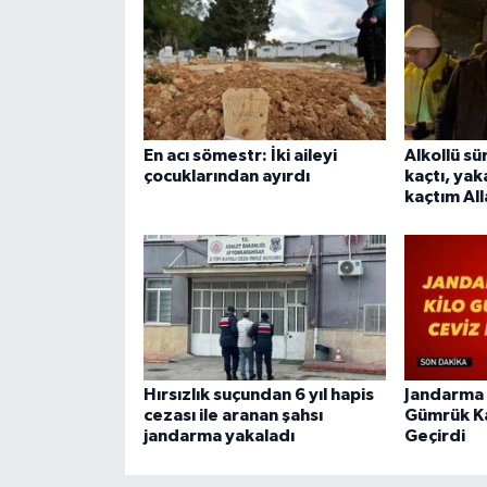
En acı sömestr: İki aileyi
Alkollü s
çocuklarından ayırdı
kaçtı, yak
kaçtım All
Hırsızlık suçundan 6 yıl hapis
Jandarma 
cezası ile aranan şahsı
Gümrük Ka
jandarma yakaladı
Geçirdi