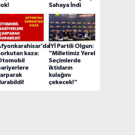
yok!
Sahaya İndi
Afyonkarahisar’da
İYİ Partili Olgun:
korkutan kaza:
"Milletimiz Yerel
Otomobil
Seçimlerde
ariyerlere
iktidarın
çarparak
kulağını
urabildi!
çekecek!"