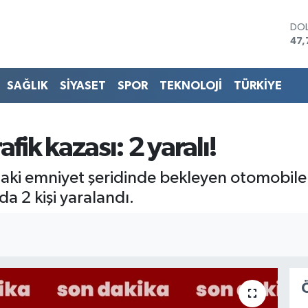
DO
47,
EU
55,
STE
SAĞLIK
SİYASET
SPOR
TEKNOLOJİ
TÜRKİYE
64,
GRA
666
BİS
fik kazası: 2 yaralı!
13.
BIT
daki emniyet şeridinde bekleyen otomobile
64.
 2 kişi yaralandı.