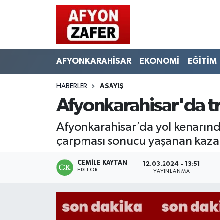
AFYONKARAHİSAR
EKONOMİ
EĞİTİM
HABERLER
ASAYİŞ
Afyonkarahisar'da tra
Afyonkarahisar’da yol kenarın
çarpması sonucu yaşanan kazada
CEMILE KAYTAN
12.03.2024 - 13:51
EDITÖR
YAYINLANMA