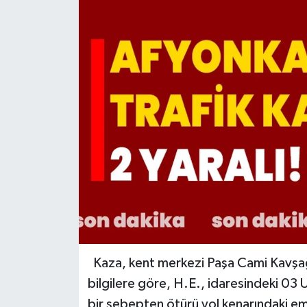
Kaza, kent merkezi Paşa Cami Kavşağı
bilgilere göre, H.E., idaresindeki 03
bir sebepten ötürü yol kenarındaki e