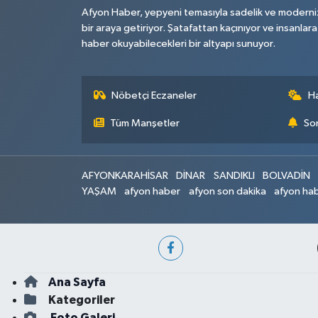
Afyon Haber, yepyeni temasıyla sadelik ve moderni
bir araya getiriyor. Şatafattan kaçınıyor ve insanlara
haber okuyabilecekleri bir altyapı sunuyor.
Nöbetçi Eczaneler
H
Tüm Manşetler
Son
AFYONKARAHİSAR
DİNAR
SANDIKLI
BOLVADİN
YAŞAM
afyon haber
afyon son dakika
afyon hab
Ana Sayfa
Kategoriler
Foto Galeri