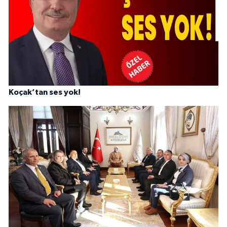
Koçak’tan ses yok!