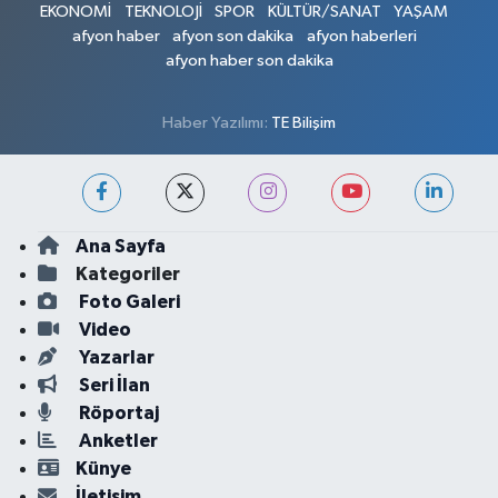
EKONOMİ
TEKNOLOJİ
SPOR
KÜLTÜR/SANAT
YAŞAM
afyon haber
afyon son dakika
afyon haberleri
afyon haber son dakika
Haber Yazılımı:
TE Bilişim
Ana Sayfa
Kategoriler
Foto Galeri
Video
Yazarlar
Seri İlan
Röportaj
Anketler
Künye
İletişim