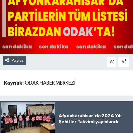
Paylaş
-
+
A
A
Kaynak:
ODAK HABER MERKEZİ
Afyonkarahisar’da 2024 Yılı
Şehitler Takvimi yayınlandı