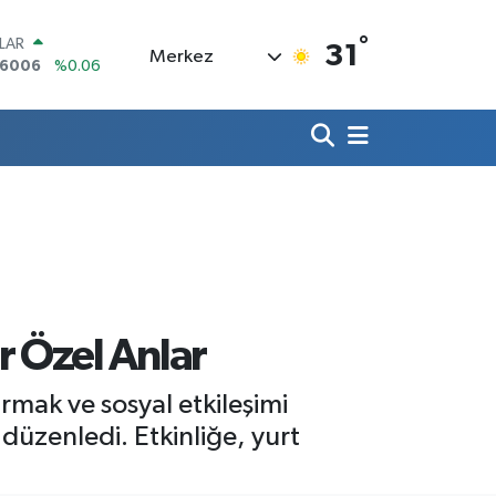
°
LAR
31
Merkez
,6006
%0.06
RO
,0250
%0.02
ERLİN
,2398
%0.2
AM ALTIN
13.94
%0.32
ST100
768
%48
TCOIN
.602,05
%0.69
 Özel Anlar
mak ve sosyal etkileşimi
düzenledi. Etkinliğe, yurt