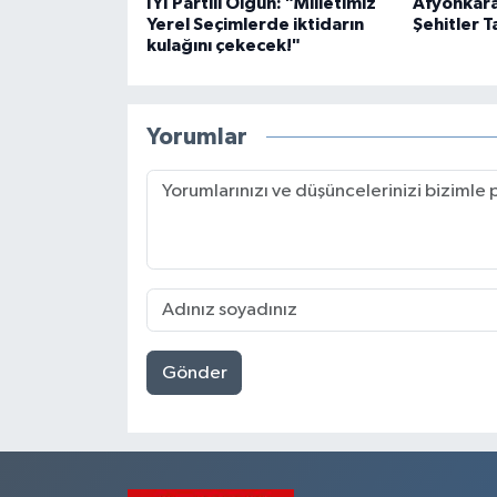
İYİ Partili Olgun: "Milletimiz
Afyonkara
Yerel Seçimlerde iktidarın
Şehitler T
kulağını çekecek!"
Yorumlar
Gönder