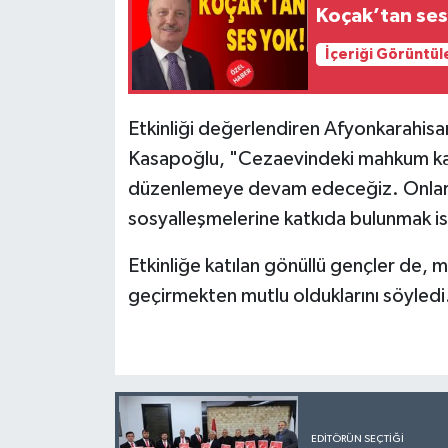
Koçak’tan ses
İçeriği Görüntül
Etkinliği değerlendiren Afyonkarahisar
Kasapoğlu, "Cezaevindeki mahkum kadın
düzenlemeye devam edeceğiz. Onları
sosyalleşmelerine katkıda bulunmak is
Etkinliğe katılan gönüllü gençler de, m
geçirmekten mutlu olduklarını söyle
EDITÖRÜN SEÇTIĞI