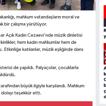
akanlığı, mahkum vatandaşların moral ve
k bir çalışma yürütüyor.
r Açık Kadın Cezaevi'nde müzik dinletisi
tkinlikler, hem kadın mahkumlar hem de
. Etkinliğe katılanlar, müzik eşliğinde dans
terisi de yapıldı. Palyaçolar, çocuklarla
güldürdü.
b
tarafından büyük ilgiyle karşılandı. Mahkum
 dolayı teşekkür etti.
d