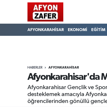
AFYONKARAHİSAR
EKONOMİ
EĞİTİM
HABERLER
AFYONKARAHİSAR
Afyonkarahisar'da M
Afyonkarahisar Gençlik ve Spor
desteklemek amacıyla Afyonkarah
öğrencilerinden gönüllü gençler