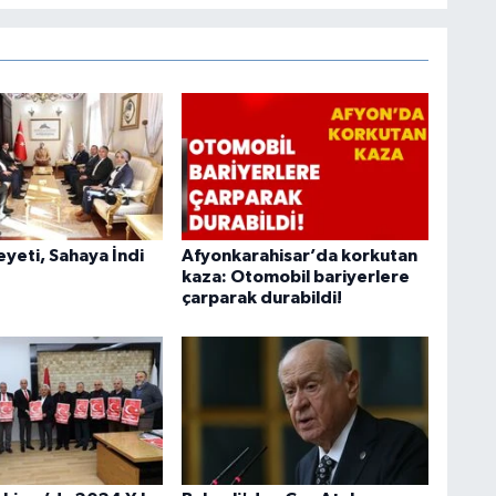
heyeti, Sahaya İndi
Afyonkarahisar’da korkutan
kaza: Otomobil bariyerlere
çarparak durabildi!