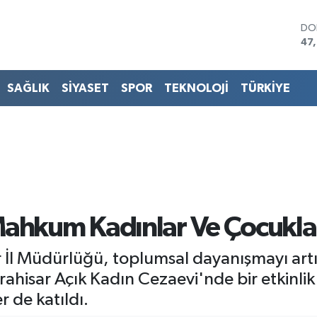
DO
47
EU
55
ST
SAĞLIK
SİYASET
SPOR
TEKNOLOJİ
TÜRKİYE
64
GR
65
Bİ
13.
BI
64
ahkum Kadınlar Ve Çocuklar
 İl Müdürlüğü, toplumsal dayanışmayı artır
isar Açık Kadın Cezaevi'nde bir etkinlik 
 de katıldı.