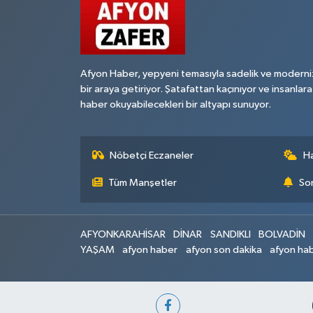
Afyon Haber, yepyeni temasıyla sadelik ve moderni
bir araya getiriyor. Şatafattan kaçınıyor ve insanlara
haber okuyabilecekleri bir altyapı sunuyor.
Nöbetçi Eczaneler
H
Tüm Manşetler
Son
AFYONKARAHİSAR
DİNAR
SANDIKLI
BOLVADİN
YAŞAM
afyon haber
afyon son dakika
afyon hab