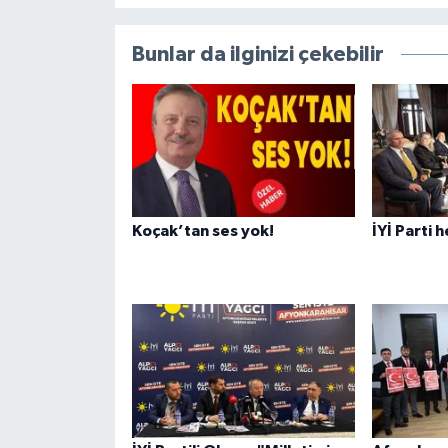
Bunlar da ilginizi çekebilir
Koçak’tan ses yok!
İYİ Parti 