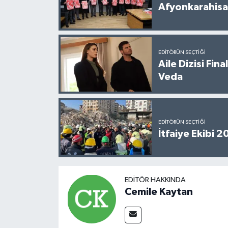
Afyonkarahisar
EDITÖRÜN SEÇTIĞI
Aile Dizisi Fin
Veda
EDITÖRÜN SEÇTIĞI
İtfaiye Ekibi 
EDITÖR HAKKINDA
Cemile Kaytan