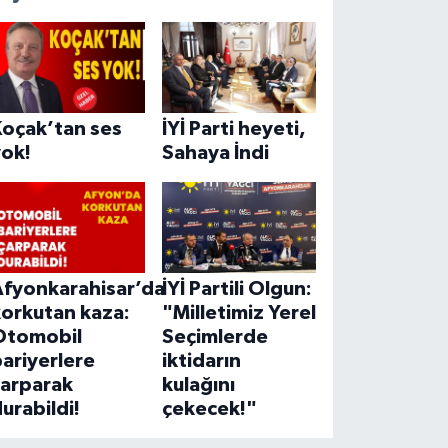
Koçak’tan ses
İYİ Parti heyeti,
yok!
Sahaya İndi
Afyonkarahisar’da
İYİ Partili Olgun:
korkutan kaza:
"Milletimiz Yerel
Otomobil
Seçimlerde
ariyerlere
iktidarın
çarparak
kulağını
urabildi!
çekecek!"