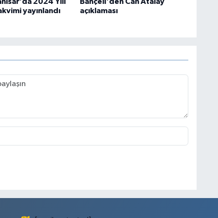
hisar’da 2024 Yılı
Bahçeli'den Can Atalay
akvimi yayınlandı
açıklaması