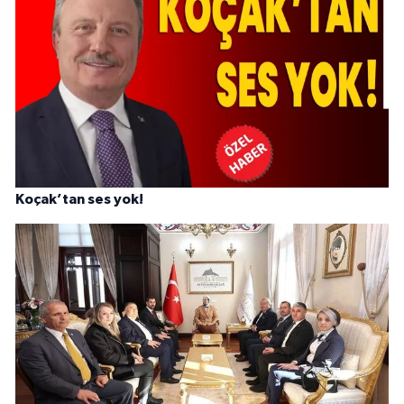
Koçak’tan ses yok!