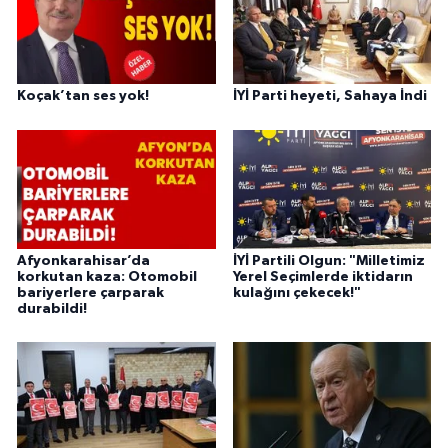
Koçak’tan ses yok!
İYİ Parti heyeti, Sahaya İndi
Afyonkarahisar’da
İYİ Partili Olgun: "Milletimiz
korkutan kaza: Otomobil
Yerel Seçimlerde iktidarın
bariyerlere çarparak
kulağını çekecek!"
durabildi!