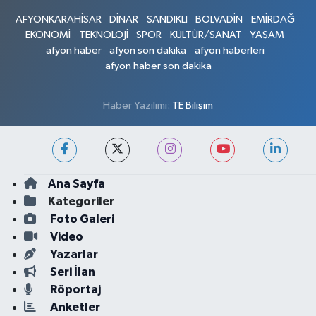
AFYONKARAHİSAR
DİNAR
SANDIKLI
BOLVADİN
EMİRDAĞ
EKONOMİ
TEKNOLOJİ
SPOR
KÜLTÜR/SANAT
YAŞAM
afyon haber
afyon son dakika
afyon haberleri
afyon haber son dakika
Haber Yazılımı:
TE Bilişim
Ana Sayfa
Kategoriler
Foto Galeri
Video
Yazarlar
Seri İlan
Röportaj
Anketler