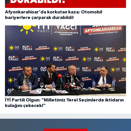
Afyonkarahisar’da korkutan kaza: Otomobil
bariyerlere çarparak durabildi!
İYİ Partili Olgun: "Milletimiz Yerel Seçimlerde iktidarın
kulağını çekecek!"