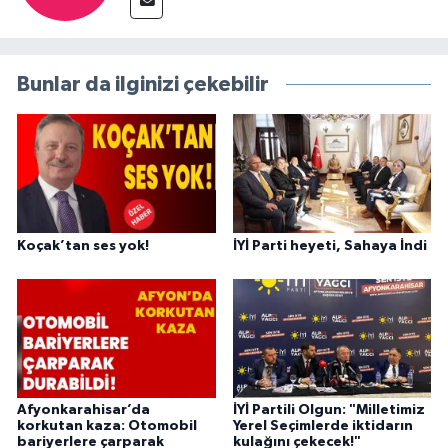
Bunlar da ilginizi çekebilir
Koçak’tan ses yok!
İYİ Parti heyeti, Sahaya İndi
Afyonkarahisar’da
İYİ Partili Olgun: "Milletimiz
korkutan kaza: Otomobil
Yerel Seçimlerde iktidarın
bariyerlere çarparak
kulağını çekecek!"