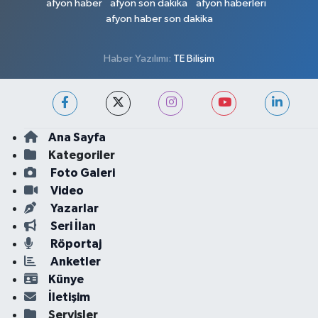
afyon haber
afyon son dakika
afyon haberleri
afyon haber son dakika
Haber Yazılımı:
TE Bilişim
Ana Sayfa
Kategoriler
Foto Galeri
Video
Yazarlar
Seri İlan
Röportaj
Anketler
Künye
İletişim
Servisler