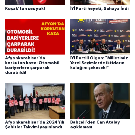
Koçak’tan ses yok!
İYİ Parti heyeti, Sahaya İndi
Afyonkarahisar’da
İYİ Partili Olgun: "Milletimiz
korkutan kaza: Otomobil
Yerel Seçimlerde iktidarın
bariyerlere çarparak
kulağını çekecek!"
durabildi!
Afyonkarahisar’da 2024 Yılı
Bahçeli'den Can Atalay
Şehitler Takvimi yayınlandı
açıklaması