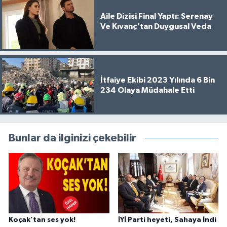
Aile Dizisi Final Yaptı: Serenay
Ve Kıvanç'tan Duygusal Veda
İtfaiye Ekibi 2023 Yılında 6 Bin
234 Olaya Müdahale Etti
Bunlar da ilginizi çekebilir
Koçak’tan ses yok!
İYİ Parti heyeti, Sahaya İndi