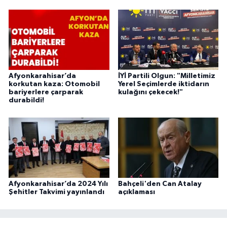
Afyonkarahisar’da
İYİ Partili Olgun: "Milletimiz
korkutan kaza: Otomobil
Yerel Seçimlerde iktidarın
bariyerlere çarparak
kulağını çekecek!"
durabildi!
Afyonkarahisar’da 2024 Yılı
Bahçeli'den Can Atalay
Şehitler Takvimi yayınlandı
açıklaması