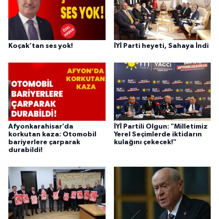
Koçak’tan ses yok!
İYİ Parti heyeti, Sahaya İndi
Afyonkarahisar’da
İYİ Partili Olgun: "Milletimiz
korkutan kaza: Otomobil
Yerel Seçimlerde iktidarın
bariyerlere çarparak
kulağını çekecek!"
durabildi!