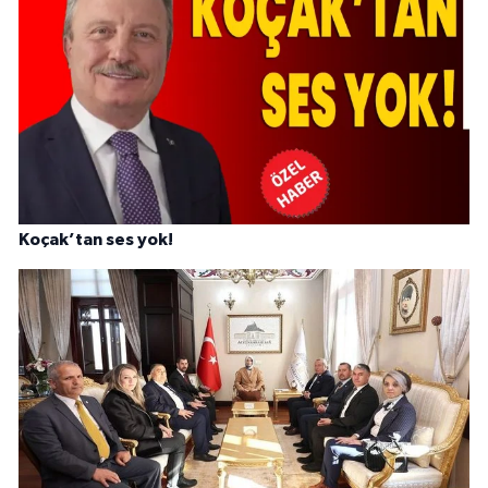
Koçak’tan ses yok!