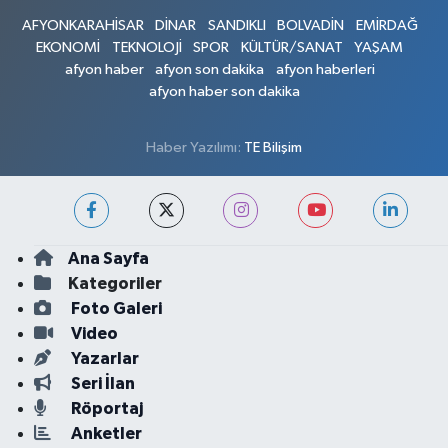
AFYONKARAHİSAR
DİNAR
SANDIKLI
BOLVADİN
EMİRDAĞ
EKONOMİ
TEKNOLOJİ
SPOR
KÜLTÜR/SANAT
YAŞAM
afyon haber
afyon son dakika
afyon haberleri
afyon haber son dakika
Haber Yazılımı:
TE Bilişim
Ana Sayfa
Kategoriler
Foto Galeri
Video
Yazarlar
Seri İlan
Röportaj
Anketler