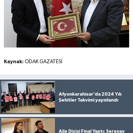
Kaynak:
ODAK GAZATESİ
Afyonkarahisar’da 2024 Yılı
Şehitler Takvimi yayınlandı
Aile Dizisi Final Yaptı: Serenay