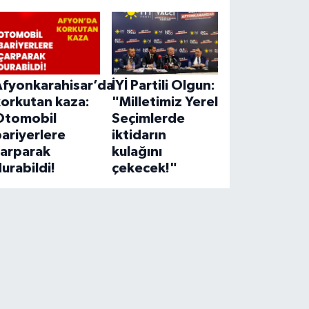
Afyonkarahisar’da
İYİ Partili Olgun:
korkutan kaza:
"Milletimiz Yerel
Otomobil
Seçimlerde
ariyerlere
iktidarın
çarparak
kulağını
urabildi!
çekecek!"