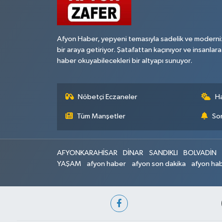
Afyon Haber, yepyeni temasıyla sadelik ve moderni
bir araya getiriyor. Şatafattan kaçınıyor ve insanlara
haber okuyabilecekleri bir altyapı sunuyor.
Nöbetçi Eczaneler
H
Tüm Manşetler
Son
AFYONKARAHİSAR
DİNAR
SANDIKLI
BOLVADİN
YAŞAM
afyon haber
afyon son dakika
afyon hab