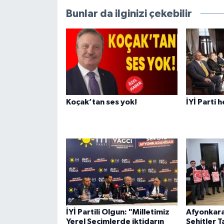
Bunlar da ilginizi çekebilir
Koçak’tan ses yok!
İYİ Parti 
İYİ Partili Olgun: "Milletimiz
Afyonkara
Yerel Seçimlerde iktidarın
Şehitler T