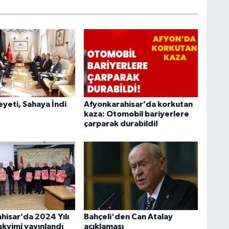
heyeti, Sahaya İndi
Afyonkarahisar’da korkutan
kaza: Otomobil bariyerlere
çarparak durabildi!
hisar’da 2024 Yılı
Bahçeli'den Can Atalay
akvimi yayınlandı
açıklaması