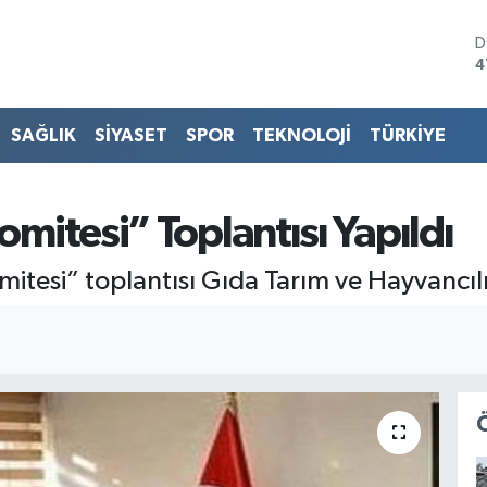
D
4
E
5
S
SAĞLIK
SİYASET
SPOR
TEKNOLOJİ
TÜRKİYE
6
G
6
B
omitesi” Toplantısı Yapıldı
1
B
mitesi” toplantısı Gıda Tarım ve Hayvancı
6