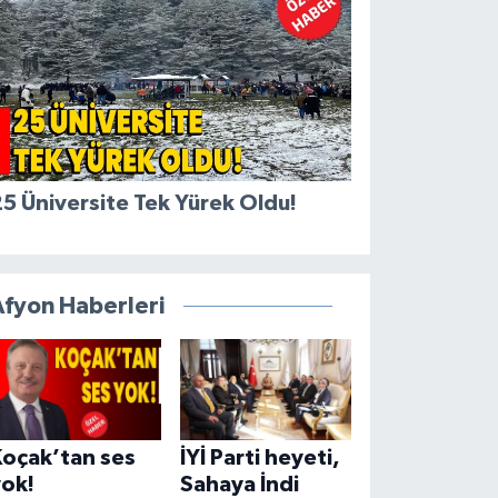
5 Üniversite Tek Yürek Oldu!
Afyon Haberleri
Koçak’tan ses
İYİ Parti heyeti,
yok!
Sahaya İndi