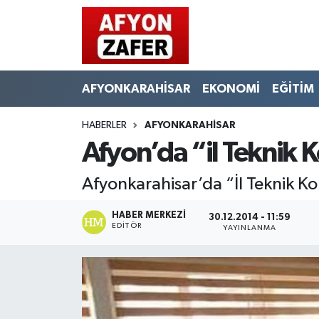
AFYONKARAHİSAR
EKONOMİ
EĞİTİM
HABERLER
AFYONKARAHİSAR
Afyon’da “il Teknik K
Afyonkarahisar’da “İl Teknik Ko
HABER MERKEZI
30.12.2014 - 11:59
EDITÖR
YAYINLANMA