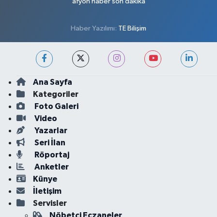
afyon haber son dakika
Haber Yazılımı:
TE Bilişim
Ana Sayfa
Kategoriler
Foto Galeri
Video
Yazarlar
Seri İlan
Röportaj
Anketler
Künye
İletişim
Servisler
Nöbetçi Eczaneler