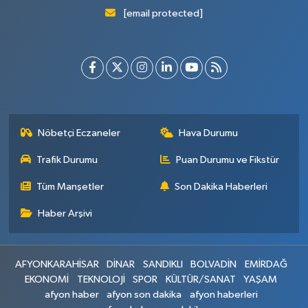
[email protected]
Nöbetçi Eczaneler
Hava Durumu
Trafik Durumu
Puan Durumu ve Fikstür
Tüm Manşetler
Son Dakika Haberleri
Haber Arşivi
AFYONKARAHİSAR
DİNAR
SANDIKLI
BOLVADİN
EMİRDAĞ
EKONOMİ
TEKNOLOJİ
SPOR
KÜLTÜR/SANAT
YAŞAM
afyon haber
afyon son dakika
afyon haberleri