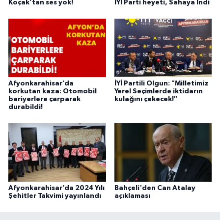
Koçak’tan ses yok!
İYİ Parti heyeti, Sahaya İndi
Afyonkarahisar’da
İYİ Partili Olgun: "Milletimiz
korkutan kaza: Otomobil
Yerel Seçimlerde iktidarın
bariyerlere çarparak
kulağını çekecek!"
durabildi!
Afyonkarahisar’da 2024 Yılı
Bahçeli'den Can Atalay
Şehitler Takvimi yayınlandı
açıklaması