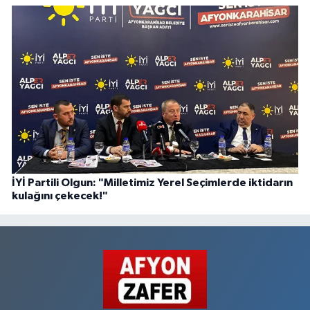
İYİ Partili Olgun: "Milletimiz Yerel Seçimlerde iktidarın
kulağını çekecek!"