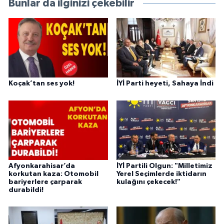
Bunlar da ilginizi çekebilir
Koçak’tan ses yok!
İYİ Parti heyeti, Sahaya İndi
Afyonkarahisar’da
İYİ Partili Olgun: "Milletimiz
korkutan kaza: Otomobil
Yerel Seçimlerde iktidarın
bariyerlere çarparak
kulağını çekecek!"
durabildi!