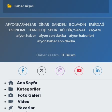
Haber Arşivi
AFYONKARAHİSAR
DİNAR
SANDIKLI
BOLVADİN
EMİRDAĞ
EKONOMİ
TEKNOLOJİ
SPOR
KÜLTÜR/SANAT
YAŞAM
afyon haber
afyon son dakika
afyon haberleri
afyon haber son dakika
Haber Yazılımı:
TE Bilişim
Ana Sayfa
Kategoriler
Foto Galeri
Video
Yazarlar