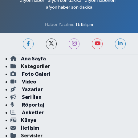
afyon haber
afyon son dakika
afyon haberleri
afyon haber son dakika
Haber Yazılımı:
TE Bilişim
Ana Sayfa
Kategoriler
Foto Galeri
Video
Yazarlar
Seri İlan
Röportaj
Anketler
Künye
İletişim
Servisler