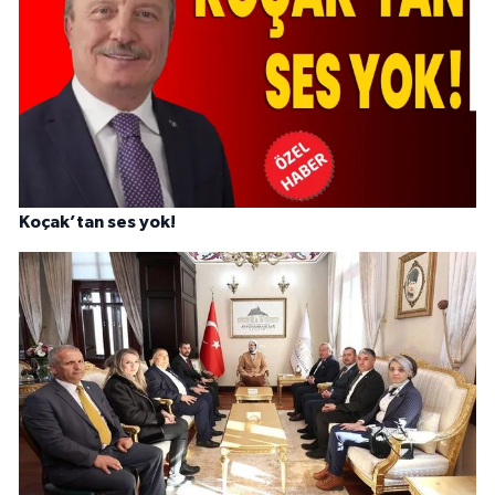
Koçak’tan ses yok!