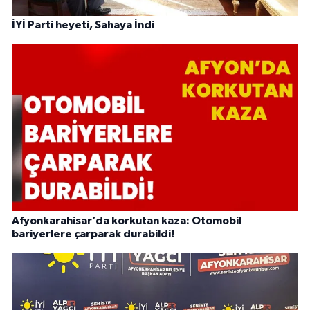
İYİ Parti heyeti, Sahaya İndi
Afyonkarahisar’da korkutan kaza: Otomobil
bariyerlere çarparak durabildi!