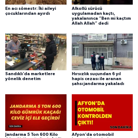
En acı sömestr: İki aileyi
Alkollü sürücü
çocuklarından ayırdı
uygulamadan kaçtı,
yakalanınca “Ben mi kaçtım
Allah Allah” dedi
Sandıklı’da marketlere
Hırsızlık suçundan 6 yıl
yönelik denetim
hapis cezası ile aranan
şahsı jandarma yakaladı
Jandarma 5 Ton 600 Kilo
Afyon’da otomobil