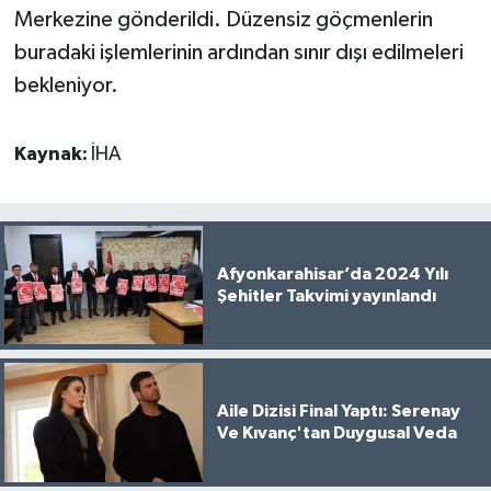
Merkezine gönderildi. Düzensiz göçmenlerin
buradaki işlemlerinin ardından sınır dışı edilmeleri
bekleniyor.
Kaynak:
İHA
Afyonkarahisar’da 2024 Yılı
Şehitler Takvimi yayınlandı
Aile Dizisi Final Yaptı: Serenay
Ve Kıvanç'tan Duygusal Veda