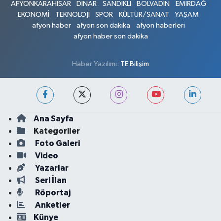
AFYONKARAHİSAR
DİNAR
SANDIKLI
BOLVADİN
EMİRDAĞ
EKONOMİ
TEKNOLOJİ
SPOR
KÜLTÜR/SANAT
YAŞAM
afyon haber
afyon son dakika
afyon haberleri
afyon haber son dakika
Haber Yazılımı:
TE Bilişim
Ana Sayfa
Kategoriler
Foto Galeri
Video
Yazarlar
Seri İlan
Röportaj
Anketler
Künye