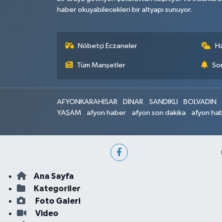
haber okuyabilecekleri bir altyapı sunuyor.
Nöbetçi Eczaneler
H
Tüm Manşetler
Son
AFYONKARAHİSAR
DİNAR
SANDIKLI
BOLVADİN
YAŞAM
afyon haber
afyon son dakika
afyon hab
Ana Sayfa
Kategoriler
Foto Galeri
Video