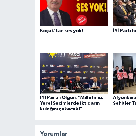
Koçak’tan ses yok!
İYİ Parti 
İYİ Partili Olgun: "Milletimiz
Afyonkara
Yerel Seçimlerde iktidarın
Şehitler T
kulağını çekecek!"
Yorumlar