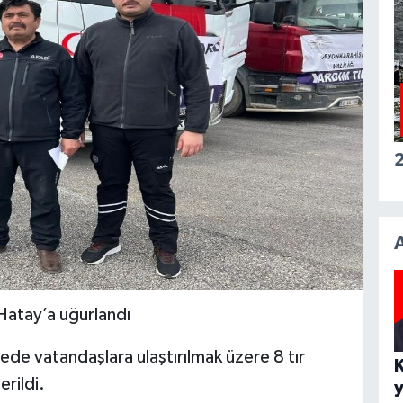
2
Hatay’a uğurlandı
e vatandaşlara ulaştırılmak üzere 8 tır
rildi.