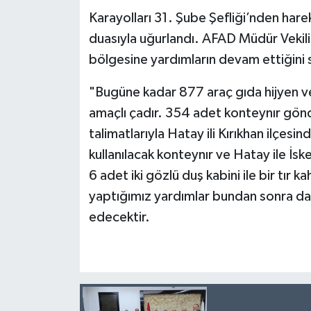
Karayolları 31. Şube Şefliği’nden harek
duasıyla uğurlandı. AFAD Müdür Vekil
bölgesine yardımların devam ettiğini
"Bugüne kadar 877 araç gıda hijyen 
amaçlı çadır. 354 adet konteynır gönd
talimatlarıyla Hatay ili Kırıkhan ilçesi
kullanılacak konteynır ve Hatay ile İsk
6 adet iki gözlü duş kabini ile bir tır k
yaptığımız yardımlar bundan sonra da
edecektir.