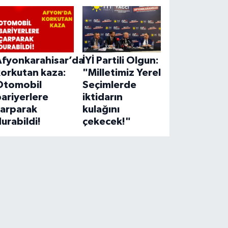
Afyonkarahisar’da
İYİ Partili Olgun:
korkutan kaza:
"Milletimiz Yerel
Otomobil
Seçimlerde
ariyerlere
iktidarın
çarparak
kulağını
urabildi!
çekecek!"