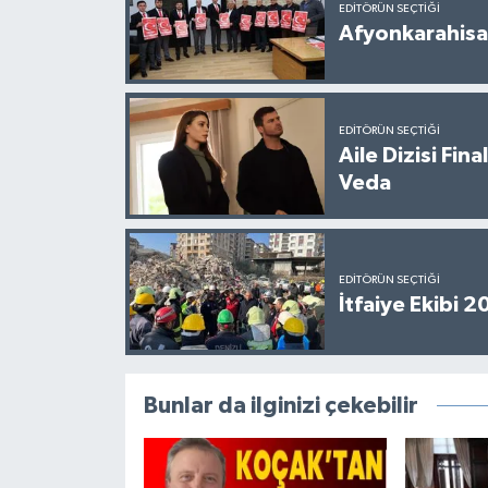
EDITÖRÜN SEÇTIĞI
Afyonkarahisar
EDITÖRÜN SEÇTIĞI
Aile Dizisi Fin
Veda
EDITÖRÜN SEÇTIĞI
İtfaiye Ekibi 
Bunlar da ilginizi çekebilir