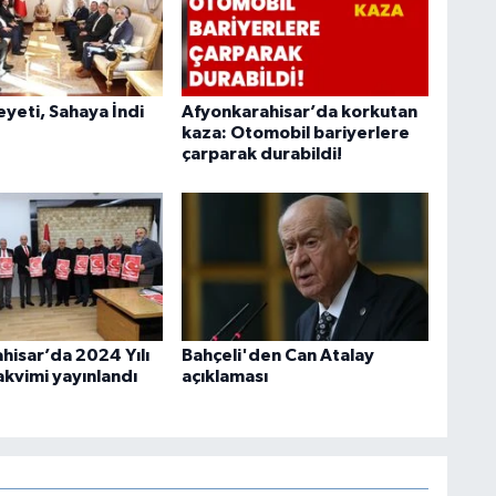
heyeti, Sahaya İndi
Afyonkarahisar’da korkutan
kaza: Otomobil bariyerlere
çarparak durabildi!
hisar’da 2024 Yılı
Bahçeli'den Can Atalay
akvimi yayınlandı
açıklaması