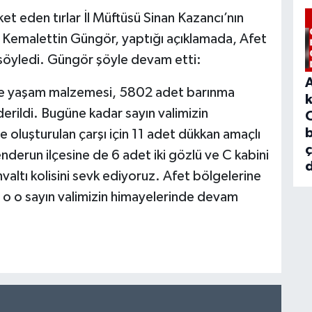
et eden tırlar İl Müftüsü Sinan Kazancı’nın
i Kemalettin Güngör, yaptığı açıklamada, Afet
 söyledi. Güngör şöyle devam etti:
ve yaşam malzemesi, 5802 adet barınma
erildi. Bugüne kadar sayın valimizin
b
nde oluşturulan çarşı için 11 adet dükkan amaçlı
enderun ilçesine de 6 adet iki gözlü ve C kabini
d
ahvaltı kolisini sevk ediyoruz. Afet bölgelerine
 o o sayın valimizin himayelerinde devam