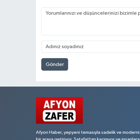
Gönder
Afyon Haber, yepyeni temasıyla sadelik ve moderni
bir araya getiriyor. Şatafattan kaçınıyor ve insanlara