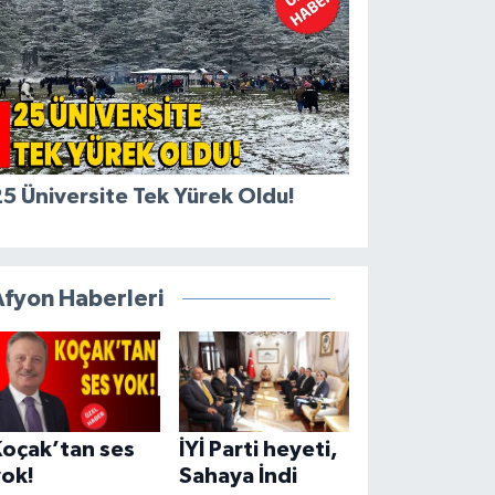
5 Üniversite Tek Yürek Oldu!
Afyon Haberleri
Koçak’tan ses
İYİ Parti heyeti,
yok!
Sahaya İndi