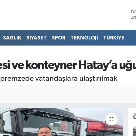
D
4
E
5
ST
SAĞLIK
SİYASET
SPOR
TEKNOLOJİ
TÜRKİYE
64
G
6
Bİ
si ve konteyner Hatay’a uğ
13
B
premzede vatandaşlara ulaştırılmak
6