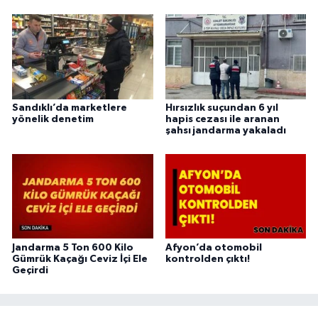
Sandıklı’da marketlere
Hırsızlık suçundan 6 yıl
yönelik denetim
hapis cezası ile aranan
şahsı jandarma yakaladı
Jandarma 5 Ton 600 Kilo
Afyon’da otomobil
Gümrük Kaçağı Ceviz İçi Ele
kontrolden çıktı!
Geçirdi