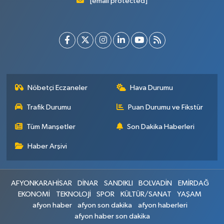
[email protected]
Nöbetçi Eczaneler
Hava Durumu
Trafik Durumu
Puan Durumu ve Fikstür
Tüm Manşetler
Son Dakika Haberleri
Haber Arşivi
AFYONKARAHİSAR
DİNAR
SANDIKLI
BOLVADİN
EMİRDAĞ
EKONOMİ
TEKNOLOJİ
SPOR
KÜLTÜR/SANAT
YAŞAM
afyon haber
afyon son dakika
afyon haberleri
afyon haber son dakika