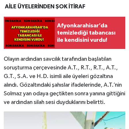
AİLE ÜYELERİNDEN ŞOK İTİRAF
Afyonkarahisar’da
temizlediği tabancası
ile kendisini vurdu!
Olayın ardından savcılık tarafından başlatılan
soruşturma çerçevesinde A.T., R.T., R.T., A.T.,
G.T., S.A. ve H.D. isimli aile üyeleri gözaltına
alındı. Gözaltındaki şahıslar ifadelerinde, A.T.’nin
Solmaz yan odaya geçtikten sonra yanına gittiğini
ve ardından silah sesi duyduklarını belirtti.