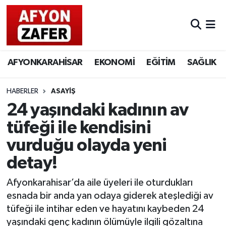
AFYONKARAHİSAR
EKONOMİ
EĞİTİM
SAĞLIK
HABERLER
ASAYİŞ
24 yaşındaki kadının av
tüfeği ile kendisini
vurduğu olayda yeni
detay!
Afyonkarahisar’da aile üyeleri ile oturdukları
esnada bir anda yan odaya giderek ateşlediği av
tüfeği ile intihar eden ve hayatını kaybeden 24
yaşındaki genç kadının ölümüyle ilgili gözaltına