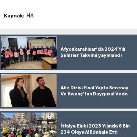
Kaynak:
İHA
Afyonkarahisar’da 2024 Yılı
Şehitler Takvimi yayınlandı
Aile Dizisi Final Yaptı: Serenay
Ve Kıvanç'tan Duygusal Veda
İtfaiye Ekibi 2023 Yılında 6 Bin
234 Olaya Müdahale Etti