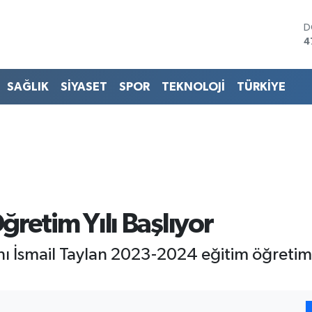
D
4
E
5
S
SAĞLIK
SİYASET
SPOR
TEKNOLOJİ
TÜRKİYE
6
G
6
B
1
B
6
retim Yılı Başlıyor
ı İsmail Taylan 2023-2024 eğitim öğretim y