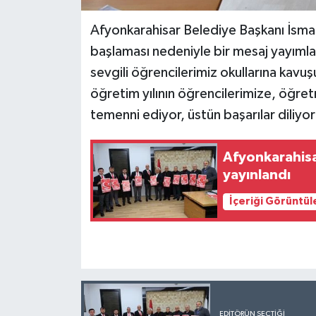
Afyonkarahisar Belediye Başkanı İsmai
başlaması nedeniyle bir mesaj yayımlad
sevgili öğrencilerimiz okullarına kav
öğretim yılının öğrencilerimize, öğretm
temenni ediyor, üstün başarılar dil
Afyonkarahisa
yayınlandı
İçeriği Görüntül
EDITÖRÜN SEÇTIĞI