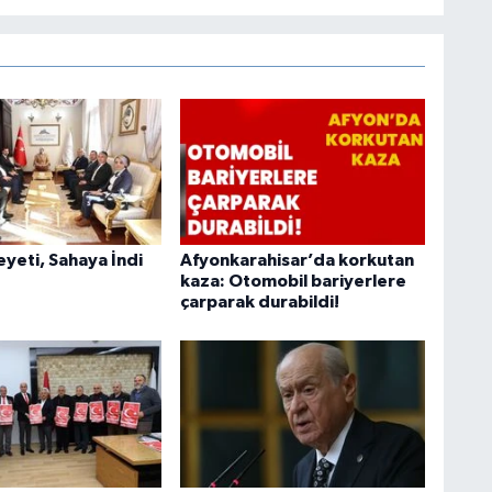
heyeti, Sahaya İndi
Afyonkarahisar’da korkutan
kaza: Otomobil bariyerlere
çarparak durabildi!