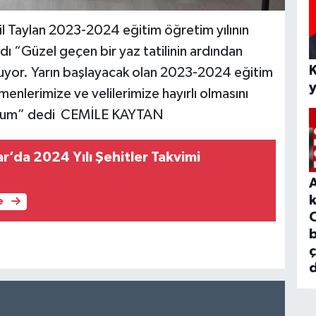
l Taylan 2023-2024 eğitim öğretim yılının
ı “Güzel geçen bir yaz tatilinin ardından
uşuyor. Yarın başlayacak olan 2023-2024 eğitim
enlerimize ve velilerimize hayırlı olmasını
iyorum” dedi CEMİLE KAYTAN
r’da 2024 Yılı Şehitler Takvimi
e
b
d