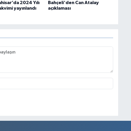
hisar’da 2024 Yılı
Bahçeli'den Can Atalay
akvimi yayınlandı
açıklaması