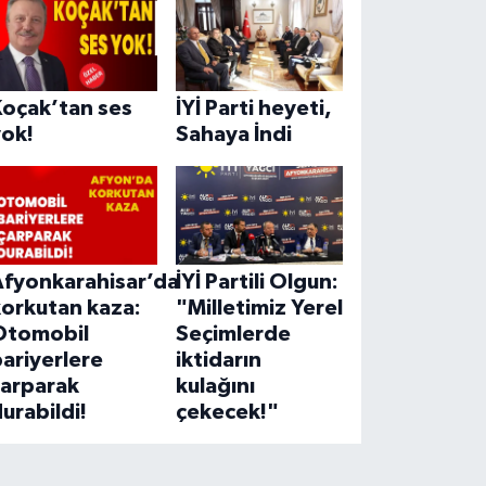
Koçak’tan ses
İYİ Parti heyeti,
yok!
Sahaya İndi
Afyonkarahisar’da
İYİ Partili Olgun:
korkutan kaza:
"Milletimiz Yerel
Otomobil
Seçimlerde
ariyerlere
iktidarın
çarparak
kulağını
urabildi!
çekecek!"