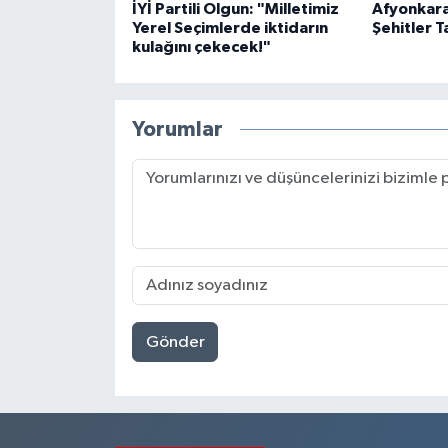
İYİ Partili Olgun: "Milletimiz
Afyonkara
Yerel Seçimlerde iktidarın
Şehitler T
kulağını çekecek!"
Yorumlar
Gönder