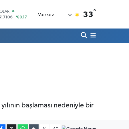
°
OLAR
33
Merkez
7,7106
%0.17
URO
5,1652
%0.27
TERLİN
4,4046
%0.35
RAM ALTIN
618.49
%2.12
İST100
3.773
%-19
ITCOIN
5.130,04
%1.2
ılının başlaması nedeniyle bir
-
+
A
A