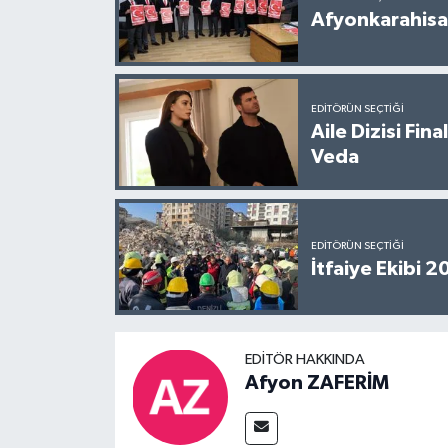
Afyonkarahisar
EDITÖRÜN SEÇTIĞI
Aile Dizisi Fin
Veda
EDITÖRÜN SEÇTIĞI
İtfaiye Ekibi 
EDITÖR HAKKINDA
Afyon ZAFERİM