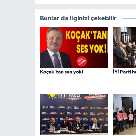
Bunlar da ilginizi çekebilir
Koçak’tan ses yok!
İYİ Parti 