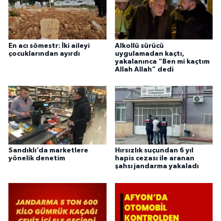
En acı sömestr: İki aileyi
Alkollü sürücü
çocuklarından ayırdı
uygulamadan kaçtı,
yakalanınca “Ben mi kaçtım
Allah Allah” dedi
Sandıklı’da marketlere
Hırsızlık suçundan 6 yıl
yönelik denetim
hapis cezası ile aranan
şahsı jandarma yakaladı