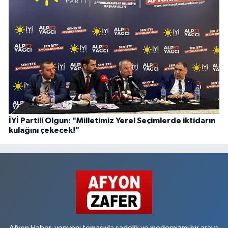
İYİ Partili Olgun: "Milletimiz Yerel Seçimlerde iktidarın
kulağını çekecek!"
Afyon Haber, yepyeni temasıyla sadelik ve modernizmi bir araya