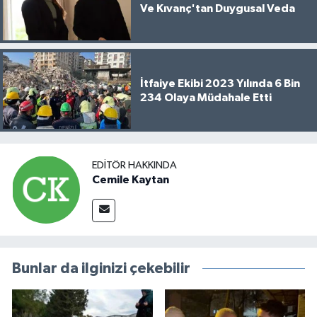
Ve Kıvanç'tan Duygusal Veda
İtfaiye Ekibi 2023 Yılında 6 Bin
234 Olaya Müdahale Etti
EDITÖR HAKKINDA
Cemile Kaytan
Bunlar da ilginizi çekebilir