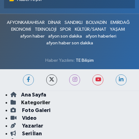
AFYONKARAHİSAR
DİNAR
SANDIKLI
BOLVADİN
EMİRDAĞ
EKONOMİ
TEKNOLOJİ
SPOR
KÜLTÜR/SANAT
YAŞAM
afyon haber
afyon son dakika
afyon haberleri
afyon haber son dakika
Haber Yazılımı:
TE Bilişim
Ana Sayfa
Kategoriler
Foto Galeri
Video
Yazarlar
Seri İlan