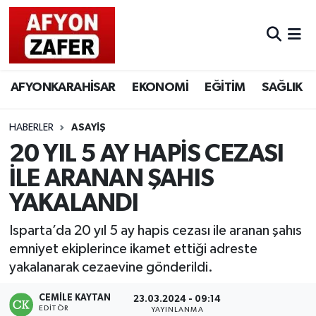
AFYONKARAHİSAR
EKONOMİ
EĞİTİM
SAĞLIK
HABERLER
ASAYİŞ
20 YIL 5 AY HAPİS CEZASI
İLE ARANAN ŞAHIS
YAKALANDI
Isparta’da 20 yıl 5 ay hapis cezası ile aranan şahıs
emniyet ekiplerince ikamet ettiği adreste
yakalanarak cezaevine gönderildi.
CEMILE KAYTAN
23.03.2024 - 09:14
EDITÖR
YAYINLANMA