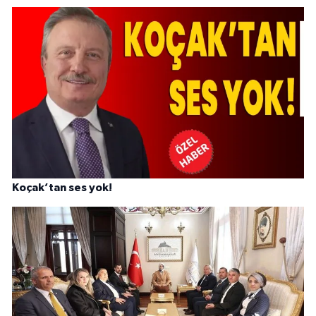
Koçak’tan ses yok!